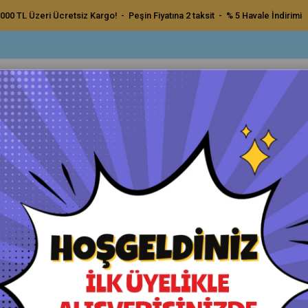
000 TL Üzeri Ücretsiz Kargo! - Peşin Fiyatına 2 taksit - % 5 Havale İndirimi
ç Bakım Ürünleri
Dış Bakım Ürünleri
Uygulama Pedleri ve Bezler
Aksesu
0ml
Würth Sprey Araç Kokusu Ura
Orijinal Ürün - Yetkili Satıcı - Hızlı Kargo
Havale ile Ödeme
₺250,00
₺237,50