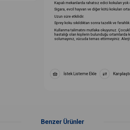
Kapalı mekanlarda rahatsız edici kokuları yok e
Sigara, evcil hayvan ve diğer kötü kokuları orta
Uzun süre etkilidir.
Sprey koku sıkıldıktan sonra tazelik ve ferahl
Kullanma talimatını mutlaka okuyunuz. Çocukl
hastalığı olan kişilerin bulunduğu ortamlard
solumayınız, vücuda temas ettirmeyiniz. Alerjiy
Sprey kokular kullanıma hazırdır. Kullanım içi
ortamı havalandırınız. İşlem bitince şişeyi dik
İstek Listeme Ekle
Karşılaştı
Benzer Ürünler