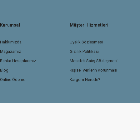
Kurumsal
Müşteri Hizmetleri
Hakkımızda
Üyelik Sözleşmesi
Mağazamız
Gizlilik Politikası
Banka Hesaplarımız
Mesafeli Satış Sözleşmesi
Blog
Kişisel Verilerin Korunması
Online Ödeme
Kargom Nerede?
© 2026 TasdemirDetailing.com
Kredi kartı bilgileriniz 256Bit SSL güvenlik sertif
Sitemiz Ticaret Bakanlığı Güvenli e-ticaret ETBİS sistemine kayıtlıdır.