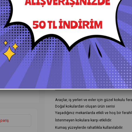
+
Daha Fazla
Kokular
›
Ürün Özellikleri
Yorumlar
(0)
Ö
Araçlar, iş yerleri ve evler için güzel kokulu fera
Doğal kokulardan oluşan ürün serisi
Yaşadığınız mekanlarda etkili ve hoş bir ferahlı
İstenmeyen kokulara karşı etkilidir.
ipariş
Kumaş yüzeylerde rahatlıkla kullanılabilir.