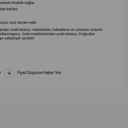
derek ferahlık sağlar.
dan kaldırır.
ık uzun süre devam eder.
ardan uzak tutunuz. Hamilelerin, bebeklerin ve solunum sistemi
a kullanmayınız. Gıda maddelerinden uzak tutunuz. Doğrudan
e sebebiyet verebilir.
n ürünü oda veya aracınıza yeterli miktarda püskürtünüz. Daha sonra
 olarak saklayınız. Güneş ışığından uzak tutunuz.
r
Fiyat Düşünce Haber Ver