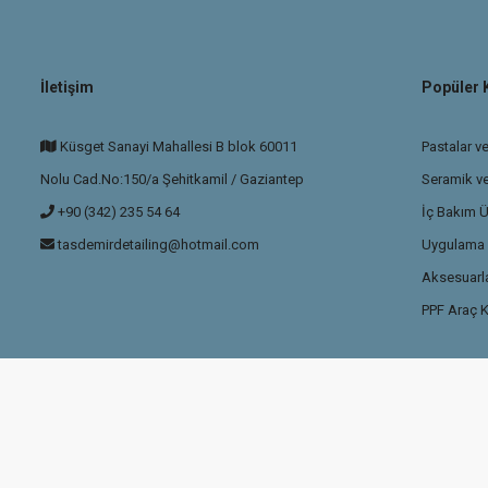
İletişim
Popüler 
Küsget Sanayi Mahallesi B blok 60011
Pastalar ve
Nolu Cad.No:150/a Şehitkamil / Gaziantep
Seramik v
+90 (342) 235 54 64
İç Bakım Ü
tasdemirdetailing@hotmail.com
Uygulama P
Aksesuarla
PPF Araç K
ikası
ile korunmaktadır.