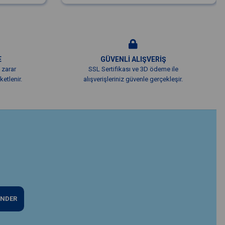
E
GÜVENLİ ALIŞVERİŞ
 zarar
SSL Sertifikası ve 3D ödeme ile
etlenir.
alışverişleriniz güvenle gerçekleşir.
NDER