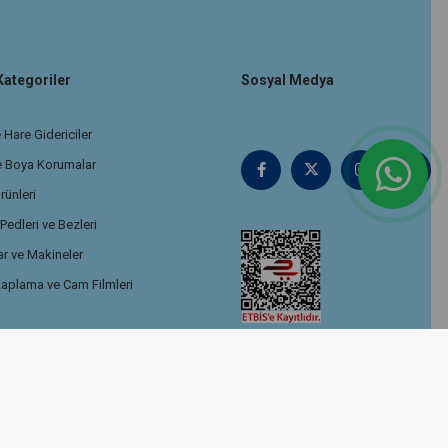
Kategoriler
Sosyal Medya
 Hare Gidericiler
e Boya Korumalar
rünleri
edleri ve Bezleri
r ve Makineler
aplama ve Cam Filmleri