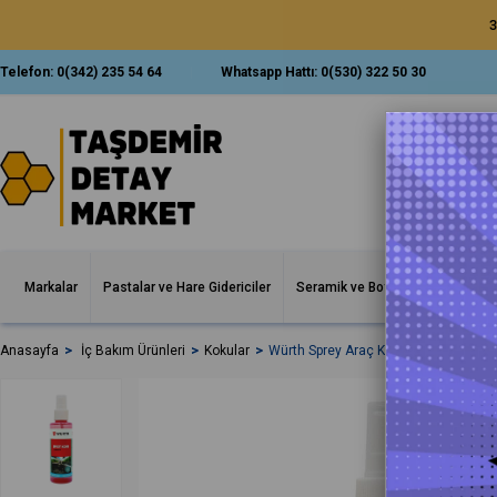
3
Telefon:
0(342) 235 54 64
Whatsapp Hattı:
0(530) 322 50 30
Markalar
Pastalar ve Hare Gidericiler
Seramik ve Boya Korumalar
İ
Anasayfa
İç Bakım Ürünleri
Kokular
Würth Sprey Araç Kokusu Uranüs 15