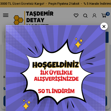
3000 TL Üzeri Ücretsiz Kargo! - Peşin Fiyatına 2 taksit - % 5 Havale İndirimi
Sıralama
Filtreleme
0
×
Koch Chemie Metal Polish 75ml
Auto Finesse Metal Cilası Krem
Mercury 250ml.
₺610,00
₺500,00
Sepete Ekle
Sepete Ekle