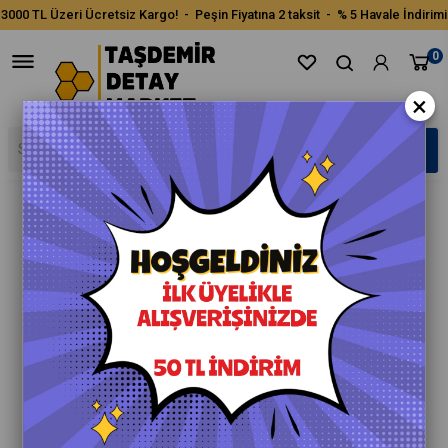
3000 TL Üzeri Ücretsiz Kargo! - Peşin Fiyatına 2 taksit - % 5 Havale İndirimi
0
×