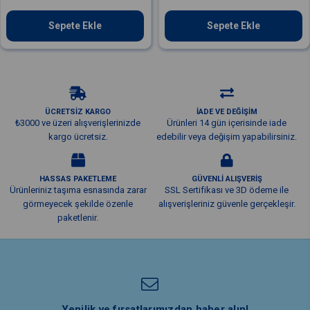
Sepete Ekle
Sepete Ekle
ÜCRETSİZ KARGO
İADE VE DEĞİŞİM
₺3000 ve üzeri alışverişlerinizde
Ürünleri 14 gün içerisinde iade
kargo ücretsiz.
edebilir veya değişim yapabilirsiniz.
HASSAS PAKETLEME
GÜVENLİ ALIŞVERİŞ
Ürünleriniz taşıma esnasında zarar
SSL Sertifikası ve 3D ödeme ile
görmeyecek şekilde özenle
alışverişleriniz güvenle gerçekleşir.
paketlenir.
Yenilik ve fırsatlarımızdan haber alın!