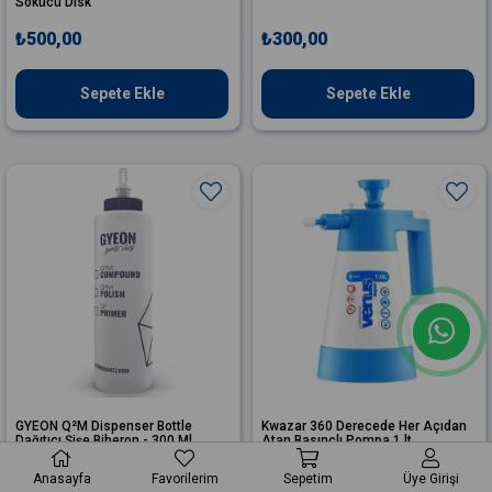
Sökücü Disk
₺500,00
₺300,00
Sepete Ekle
Sepete Ekle
GYEON Q²M Dispenser Bottle
Kwazar 360 Derecede Her Açıdan
Dağıtıcı Şişe Biberon - 300 Ml
Atan Basınçlı Pompa 1 lt
₺200,00
₺1.300,00
Anasayfa
Favorilerim
Sepetim
Üye Girişi