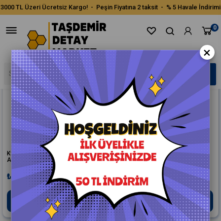
3000 TL Üzeri Ücretsiz Kargo! - Peşin Fiyatına 2 taksit - % 5 Havale İndirimi
Sıralama
Filtreleme
0
×
Kwazar 360 Derecede Her Açıdan
Kwazar Kimyasala Dayanıklı Çift
Atan Basınçlı Pompa 1.5lt
Atımlı Sprey Şişe 1lt.
₺1.400,00
₺500,00
Sepete Ekle
Sepete Ekle