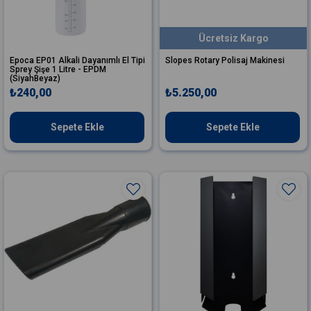
Ücretsiz Kargo
Epoca EP01 Alkali Dayanımlı El Tipi
Slopes Rotary Polisaj Makinesi
Sprey Şişe 1 Litre - EPDM
(SiyahBeyaz)
₺240,00
₺5.250,00
Sepete Ekle
Sepete Ekle