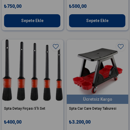
₺750,00
₺500,00
Sepete Ekle
Sepete Ekle
uto
rite
Ücretsiz Kargo
Spta Detay Fırçası 5'li Set
Spta Car Care Detay Taburesi
₺400,00
₺3.200,00