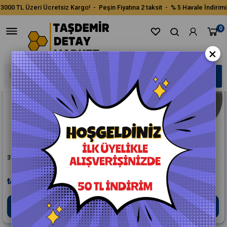
3000 TL Üzeri Ücretsiz Kargo! - Peşin Fiyatına 2 taksit - % 5 Havale İndirimi
Sıralama
Filtreleme
0
×
3M Trizact Zımpara P2000
3M Trizact Zımpara P3000
₺450,00
₺450,00
Sepete Ekle
Sepete Ekle