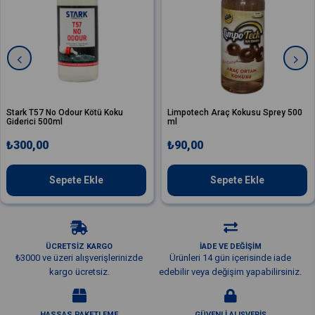
7 No Odour Kötü Koku
Limpotech Araç Kokusu Sprey 500
Valet P
500ml
ml
Koku Gid
0
₺90,00
₺2.70
Sepete Ekle
Sepete Ekle
ÜCRETSİZ KARGO
İADE VE DEĞİŞİM
₺3000 ve üzeri alışverişlerinizde
Ürünleri 14 gün içerisinde iade
kargo ücretsiz.
edebilir veya değişim yapabilirsiniz.
HASSAS PAKETLEME
GÜVENLİ ALIŞVERİŞ