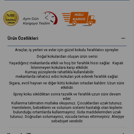
Ürün Özellikleri
Araçlar, iş yerleri ve evler için güzel kokulu ferahlatıcı spreyler.
Doğal kokulardan oluşan ürün serisi
Yaşadığınız mekanlarda etkili ve hoş bir ferahlık hissi sağlar.
Kapalı
İstenmeyen kokulara karşı etkilidir.
Kumaş yüzeylerde rahatlıkla kullanılabilir.
mekanlarda rahatsız edici kokuları yok ederek ferahlık sağlar.
Sigara, evcil hayvan ve diğer kötü kokuları ortadan kaldırır.
Uzun süre
etkilidir.
Sprey koku sıkıldıktan sonra tazelik ve ferahlık uzun süre devam
eder.
Kullanma talimatını mutlaka okuyunuz. Çocuklardan uzak tutunuz.
Hamilelerin, bebeklerin ve solunum sistemi hastalığı olan kişilerin
bulunduğu ortamlarda kullanmayınız. Gıda maddelerinden uzak
tutunuz. Doğrudan solumayınız, vücuda temas ettirmeyiniz. Alerjiye
sebebiyet verebilir.
Sprey kokular kullanıma hazırdır. Kullanım için ürünü oda veya
aracınıza yeterli miktarda püskürtünüz. Daha sonra ortamı