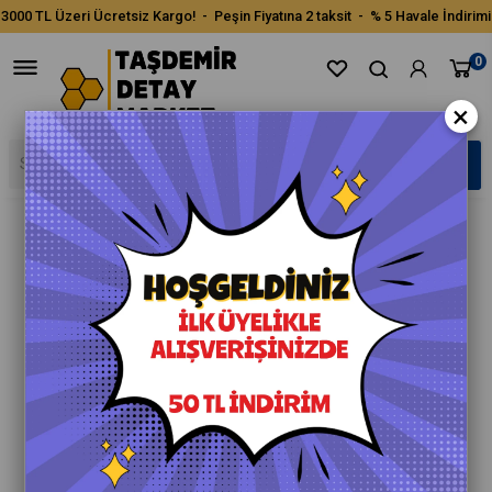
3000 TL Üzeri Ücretsiz Kargo! - Peşin Fiyatına 2 taksit - % 5 Havale İndirimi
0
×
›