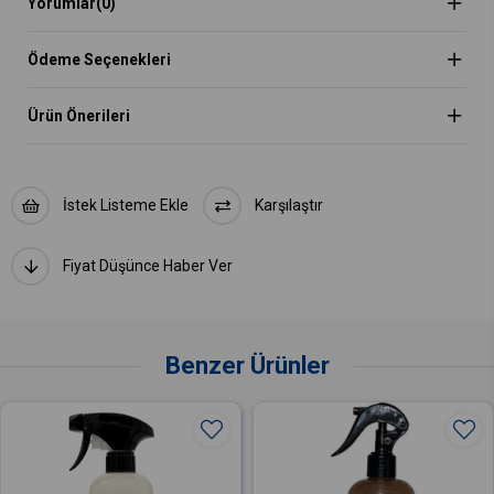
Yorumlar
(0)
havalandırınız. İşlem bitince şişeyi dik olarak saklayınız. Güneş
ışığından uzak tutunuz.
Ödeme Seçenekleri
Ürün Önerileri
İstek Listeme Ekle
Karşılaştır
Fiyat Düşünce Haber Ver
Benzer Ürünler