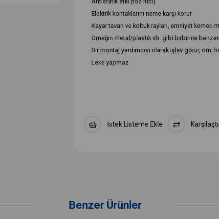
Antistatik etki (toz itici)
Elektrik kontaklarını neme karşı korur
Kayar tavan ve koltuk rayları, emniyet kemeri m
Örneğin metal/plastik vb. gibi birbirine benz
Bir montaj yardımcısı olarak işlev görür, örn. h
Leke yapmaz
İstek Listeme Ekle
Karşılaştı
Benzer Ürünler