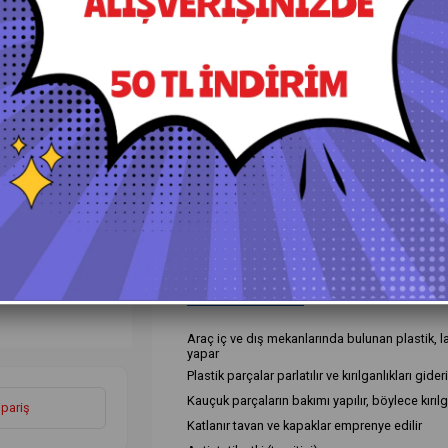
+
Daha Fazla
Plastik Aksam Temizleme ve Koru
›
Ürün Özellikleri
Yorumlar
(0)
Ö
Araç iç ve dış mekanlarında bulunan plastik, la
yapar
Plastik parçalar parlatılır ve kırılganlıkları gideri
Kauçuk parçaların bakımı yapılır, böylece kır
ipariş
Katlanır tavan ve kapaklar emprenye edilir