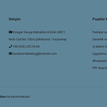
İletişim
Popüler 
Küsget Sanayi Mahallesi B blok 60011
Pastalar ve
Nolu Cad.No:150/a Şehitkamil / Gaziantep
Seramik v
+90 (342) 235 54 64
İç Bakım Ü
tasdemirdetailing@hotmail.com
Uygulama P
Aksesuarla
PPF Araç K
ikası
ile korunmaktadır.