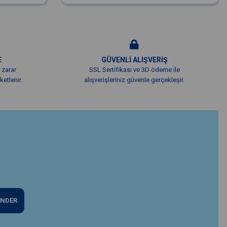
E
GÜVENLİ ALIŞVERİŞ
 zarar
SSL Sertifikası ve 3D ödeme ile
etlenir.
alışverişleriniz güvenle gerçekleşir.
NDER