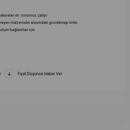
akaraları vb. sorunsuz çalışır
emeyen malzemeler arasındaki gıcırdamayı önler.
ortum bağlantıları için
r
Fiyat Düşünce Haber Ver