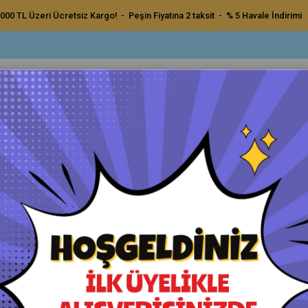
000 TL Üzeri Ücretsiz Kargo! - Peşin Fiyatına 2 taksit - % 5 Havale İndirimi
ç Bakım Ürünleri
Dış Bakım Ürünleri
Uygulama Pedleri ve Bezler
Aksesu
ilikon Sprey 500ml
Würth Silikon Sprey 500ml
Orijinal Ürün - Yetkili Satıcı - Hızlı Kargo
Havale ile Ödeme
₺550,00
₺522,50