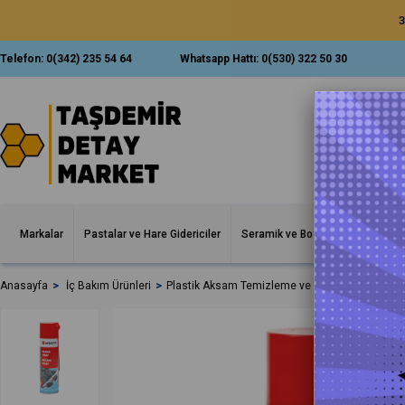
3
Telefon:
0(342) 235 54 64
Whatsapp Hattı:
0(530) 322 50 30
Markalar
Pastalar ve Hare Gidericiler
Seramik ve Boya Korumalar
İ
Anasayfa
İç Bakım Ürünleri
Plastik Aksam Temizleme ve Koruma
Würth S