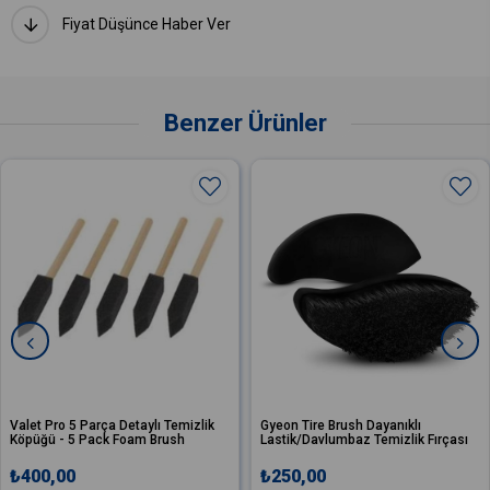
Fiyat Düşünce Haber Ver
Benzer Ürünler
ro 5 Parça Detaylı Temizlik
Gyeon Tire Brush Dayanıklı
Valet
 - 5 Pack Foam Brush
Lastik/Davlumbaz Temizlik Fırçası
Torpi
,00
₺250,00
₺40