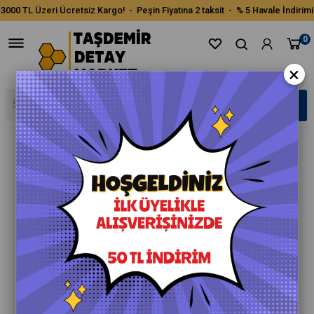
3000 TL Üzeri Ücretsiz Kargo! - Peşin Fiyatına 2 taksit - % 5 Havale İndirimi
0
×
›