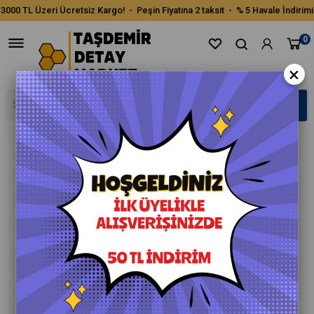
3000 TL Üzeri Ücretsiz Kargo! - Peşin Fiyatına 2 taksit - % 5 Havale İndirimi
0
×
›