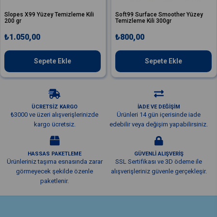
pes X99 Yüzey Temizleme Kili
Soft99 Surface Smoother Yüzey
Va
 gr
Temizleme Kili 300gr
Sp
.050,00
₺800,00
₺
Sepete Ekle
Sepete Ekle
ÜCRETSİZ KARGO
İADE VE DEĞİŞİM
₺3000 ve üzeri alışverişlerinizde
Ürünleri 14 gün içerisinde iade
kargo ücretsiz.
edebilir veya değişim yapabilirsiniz.
HASSAS PAKETLEME
GÜVENLİ ALIŞVERİŞ
Ürünleriniz taşıma esnasında zarar
SSL Sertifikası ve 3D ödeme ile
görmeyecek şekilde özenle
alışverişleriniz güvenle gerçekleşir.
paketlenir.