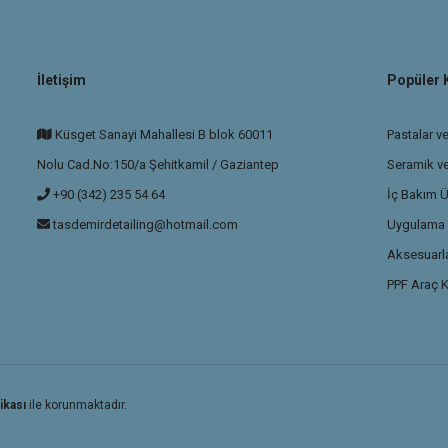
İletişim
Popüler 
Küsget Sanayi Mahallesi B blok 60011
Pastalar ve
Nolu Cad.No:150/a Şehitkamil / Gaziantep
Seramik v
+90 (342) 235 54 64
İç Bakım Ü
tasdemirdetailing@hotmail.com
Uygulama P
Aksesuarla
PPF Araç K
ikası
ile korunmaktadır.