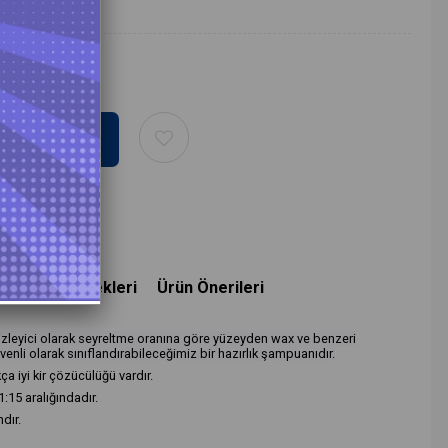
deme Seçenekleri
Ürün Önerileri
mizleyici olarak seyreltme oranına göre yüzeyden wax ve benzeri
enli olarak sınıflandırabileceğimiz bir hazırlık şampuanıdır.
ça iyi kir çözücülüğü vardır.
1:15 aralığındadır.
dır.