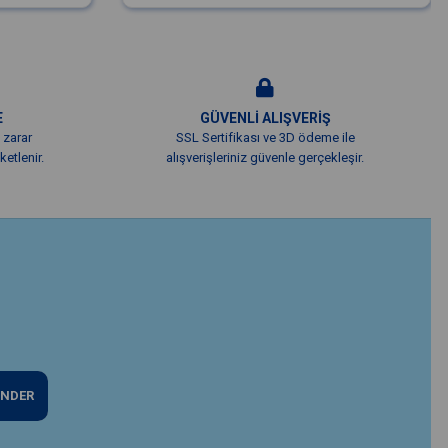
E
GÜVENLİ ALIŞVERİŞ
 zarar
SSL Sertifikası ve 3D ödeme ile
etlenir.
alışverişleriniz güvenle gerçekleşir.
NDER