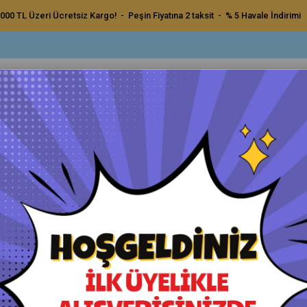
000 TL Üzeri Ücretsiz Kargo! - Peşin Fiyatına 2 taksit - % 5 Havale İndirimi
ç Bakım Ürünleri
Dış Bakım Ürünleri
Uygulama Pedleri ve Bezler
Aksesu
oğun Kir Sökücü Köpük - Snow Combo 2 - 1000ml
Valet Pro Yoğun Kir Sökücü 
Orijinal Ürün - Yetkili Satıcı - Hızlı Kargo
Havale ile Ödeme
₺700,00
₺665,00