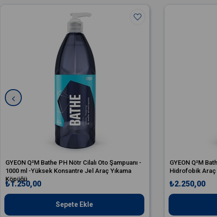
GYEON Q²M Bathe PH Nötr Cilalı Oto Şampuanı -
GYEON Q²M Bathe
1000 ml -Yüksek Konsantre Jel Araç Yıkama
Hidrofobik Araç
Köpüğü
₺1.250,00
₺2.250,00
Sepete Ekle