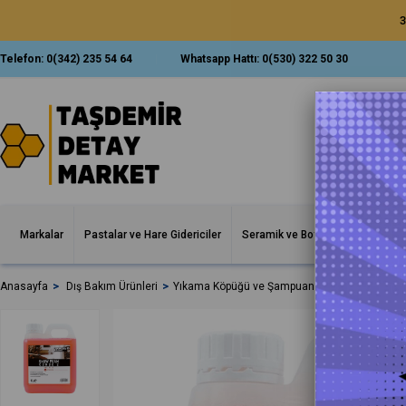
3
Telefon:
0(342) 235 54 64
Whatsapp Hattı:
0(530) 322 50 30
Markalar
Pastalar ve Hare Gidericiler
Seramik ve Boya Korumalar
İ
Anasayfa
Dış Bakım Ürünleri
Yıkama Köpüğü ve Şampuanlar
Valet Pro Y