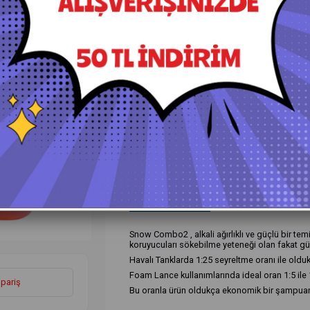
+
Daha Fazla
Yıkama Köpüğü ve Şampuanlar
›
Ürün Özellikleri
Yorumlar
(0)
Ö
Snow Combo2 , alkali ağırlıklı ve güçlü bir te
koruyucuları sökebilme yeteneği olan fakat güv
Havalı Tanklarda 1:25 seyreltme oranı ile olduk
Foam Lance kullanımlarında ideal oran 1:5 ile 
ipariş
Bu oranla ürün oldukça ekonomik bir şampuan