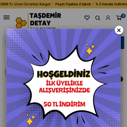
3000 TL Üzeri Ücretsiz Kargo! - Peşin Fiyatına 2 taksit - % 5 Havale İndirimi
0
Fırsat Ürünü
×
›