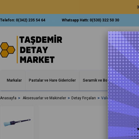
3
Telefon:
0(342) 235 54 64
Whatsapp Hattı:
0(530) 322 50 30
Markalar
Pastalar ve Hare Gidericiler
Seramik ve Boya Korumalar
İ
Anasayfa
Aksesuarlar ve Makineler
Detay Fırçaları
Valet Pro Kimyasala Da