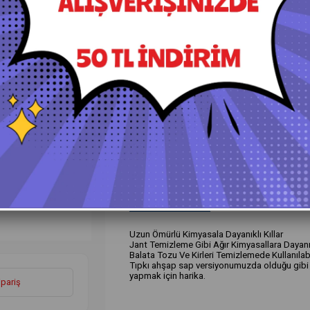
+
Daha Fazla
Detay Fırçaları
Ürün Özellikleri
Yorumlar
(0)
Ö
Uzun Ömürlü Kimyasala Dayanıklı Kıllar
Jant Temizleme Gibi Ağır Kimyasallara Dayanı
Balata Tozu Ve Kirleri Temizlemede Kullanılabi
Tıpkı ahşap sap versiyonumuzda olduğu gibi b
yapmak için harika.
ipariş