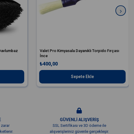
/Davlumbaz
Valet Pro Kimyasala Dayanıklı Torpido Fırçası
İnce
₺400,00
Sepete Ekle
E
GÜVENLİ ALIŞVERİŞ
 zarar
SSL Sertifikası ve 3D ödeme ile
etlenir.
alışverişleriniz güvenle gerçekleşir.