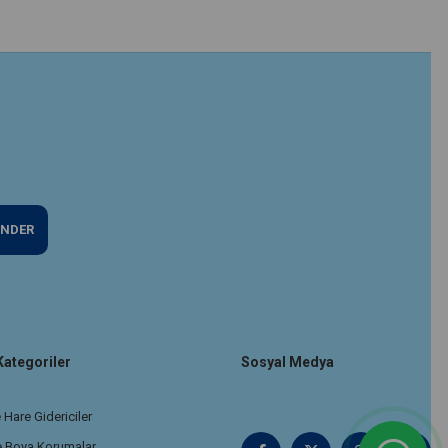
NDER
Kategoriler
Sosyal Medya
 Hare Gidericiler
e Boya Korumalar