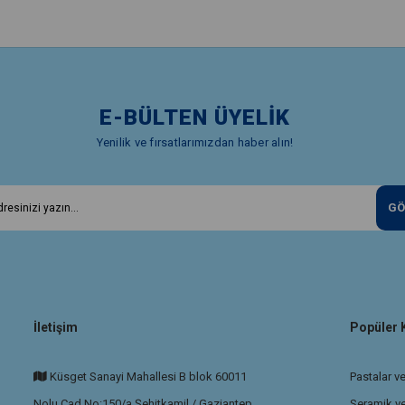
E-BÜLTEN ÜYELİK
Yenilik ve fırsatlarımızdan haber alın!
GÖ
İletişim
Popüler 
Küsget Sanayi Mahallesi B blok 60011
Pastalar ve
Nolu Cad.No:150/a Şehitkamil / Gaziantep
Seramik v