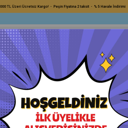
000 TL Üzeri Ücretsiz Kargo! - Peşin Fiyatına 2 taksit - % 5 Havale İndirimi
ç Bakım Ürünleri
Dış Bakım Ürünleri
Uygulama Pedleri ve Bezler
Aksesu
yanıklı Dış Detay Fırçası
Valet Pro Kimyasala Dayanıklı 
Orijinal Ürün - Yetkili Satıcı - Hızlı Kargo
Havale ile Ödeme
₺600,00
₺570,00