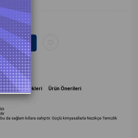
deme Seçenekleri
Ürün Önerileri
klı
lir
u da sağlam kıllara sahiptir. Güçlü kimyasallarla Nazikçe Temizlik