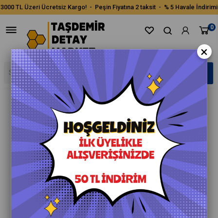
3000 TL Üzeri Ücretsiz Kargo! - Peşin Fiyatına 2 taksit - % 5 Havale İndirimi
0
×
›