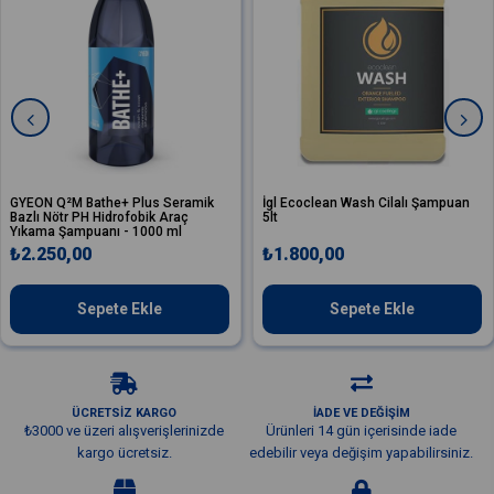
Q²M Bathe+ Plus Seramik
İgl Ecoclean Wash Cilalı Şampuan
Valet
ötr PH Hidrofobik Araç
5lt
Cilal
 Şampuanı - 1000 ml
0,00
₺1.800,00
₺90
Sepete Ekle
Sepete Ekle
ÜCRETSİZ KARGO
İADE VE DEĞİŞİM
₺3000 ve üzeri alışverişlerinizde
Ürünleri 14 gün içerisinde iade
kargo ücretsiz.
edebilir veya değişim yapabilirsiniz.