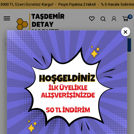
3000 TL Üzeri Ücretsiz Kargo! - Peşin Fiyatına 2 taksit - % 5 Havale İndirimi
0
×
›