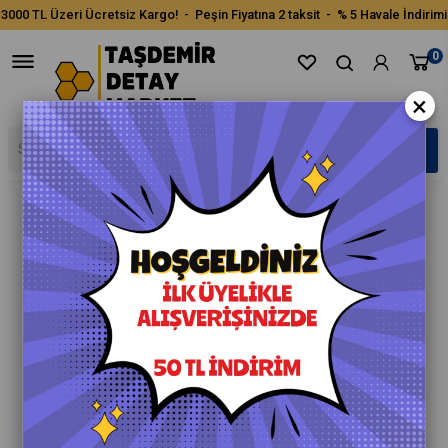
3000 TL Üzeri Ücretsiz Kargo! - Peşin Fiyatına 2 taksit - % 5 Havale İndirimi
0
×
›