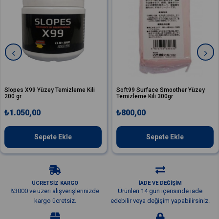
s X99 Yüzey Temizleme Kili
Soft99 Surface Smoother Yüzey
Vale
r
Temizleme Kili 300gr
Spr
050,00
₺800,00
₺6
Sepete Ekle
Sepete Ekle
ÜCRETSİZ KARGO
İADE VE DEĞİŞİM
₺3000 ve üzeri alışverişlerinizde
Ürünleri 14 gün içerisinde iade
kargo ücretsiz.
edebilir veya değişim yapabilirsiniz.