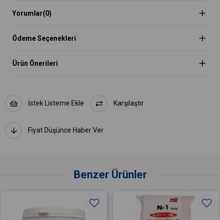
2. Yapacağınız panele Eşit Miktarda Sıkın.
3. Kil Hamurunun paketindeki talimatları izleyin.
Yorumlar
(0)
Lütfen dikkat: Kullanmadan önce iyice çalkalayın.
Ödeme Seçenekleri
Ürün Önerileri
İstek Listeme Ekle
Karşılaştır
Fiyat Düşünce Haber Ver
Benzer Ürünler