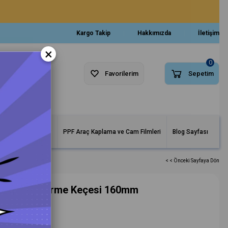
Kargo Takip
Hakkımızda
İletişim
×
0
Favorilerim
Sepetim
arlar ve Makineler
PPF Araç Kaplama ve Cam Filmleri
Blog Sayfası
< < Önceki Sayfaya Dön
 Çizik Giderme Keçesi 160mm