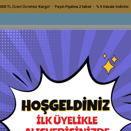
000 TL Üzeri Ücretsiz Kargo! - Peşin Fiyatına 2 taksit - % 5 Havale İndirimi
ç Bakım Ürünleri
Dış Bakım Ürünleri
Uygulama Pedleri ve Bezler
Aksesu
 Patchwork Ağır Çizik Giderme Keçesi 160mm
UFS Domestic Patchwork Ağır
Orijinal Ürün - Yetkili Satıcı - Hızlı Kargo
Havale ile Ödeme
₺400,00
₺380,00