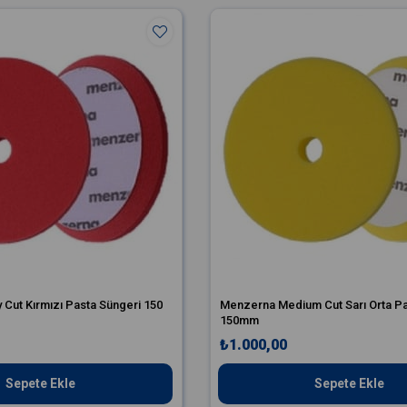
Solvent türevi kimyasallarla yıkanması uygun d
Keçenizi basınçlı hava ile ya da makine dönüş
Cut Kırmızı Pasta Süngeri 150
Menzerna Medium Cut Sarı Orta Pa
150mm
₺1.000,00
Sepete Ekle
Sepete Ekle