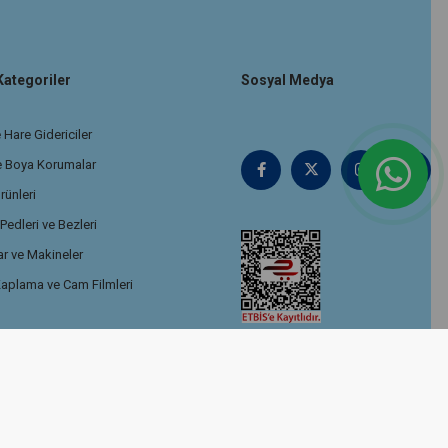
Kategoriler
Sosyal Medya
 Hare Gidericiler
e Boya Korumalar
rünleri
edleri ve Bezleri
r ve Makineler
aplama ve Cam Filmleri