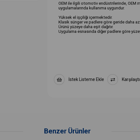
OEM ile ilgili otomotiv endüstrilerinde, OE
uygulamalarında kullanıma uygundur.
Yüksek el işçiliği içermektedir.
Klasik sünger ve padlere göre geride daha az i
Ürünü yüzeye daha eşit dağıtır.
Uygulama esnasında diğer padlere göre yüzeyi
Kullanım :
Her tür polisaj makinesi ile uygundur.
140 - 150 mm Rotary ve Orbital tabanlarına takı
Keçenin ilk uygulamasında makine çalıştırılmad
Hava basınçlı makineler için maksimum dönüş 
olmalıdır.
Elektrikli makineler için güç : 1200W, maksim
İstek Listeme Ekle
Karşılaştı
Bu standartların dışında makinelerde ile ya
önüne alınmalıdır.
Yıkama Önerisi:
Yalnızca su (20 - 30 °C) ve sıvı sabun ile tüyler
Köpürtün ve iyice durulayın. 40 °C üzerindeki
Yıkamanın hemen sonrasında keçenizi makinen
4-5 dakika süresince keçeyi döndürün.
Benzer Ürünler
Santrifüj etkisi ile keçe kuruyacaktır. Şimdi t
Keçe soba, fırın, elektrikli ısıtıcı, kalorifer, inf
Aksi durum keçenin deformasyonuna sebebiye