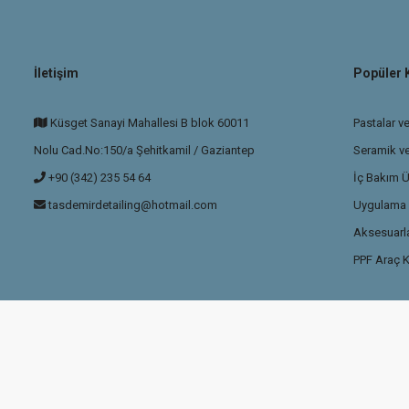
İletişim
Popüler 
Küsget Sanayi Mahallesi B blok 60011
Pastalar ve
Nolu Cad.No:150/a Şehitkamil / Gaziantep
Seramik v
+90 (342) 235 54 64
İç Bakım Ü
tasdemirdetailing@hotmail.com
Uygulama P
Aksesuarla
PPF Araç K
ikası
ile korunmaktadır.