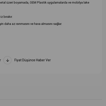
M metal üzeri boyamada, OEM Plastik uygulamalarda ve mobilya lake
z bırakır.
n daha az ısınmasını ve hava almasını sağlar.
larak kullanılır.
an önce pasta cilanın tüylere el ile emdirilmesi tavsiye edilir.
hızı 3000 rpm/dk, hava tüketimi 450 lt/dk, hava basıncı 4-6 atm
um dönüş hızı 3000 rpm/dk, ağırlık 3 Kg'dan fazla olmalıdır.
r
Fiyat Düşünce Haber Ver
pılan operasyonlarda Balance keçe performansının değişeceği göz
i yıkayın.
 yıkamalarda tüylerde keçeleşme görülür ve önerilmez.
ize takın ve en yüksek devirde tüyler kuruyuncaya kadar ortalama
ekrar makinenize takarak pasta işlemine başlayabilirsiniz.
rared ısıtıcılar gibi ısı kaynakları ile kurutulmamalıdır.
t verir.