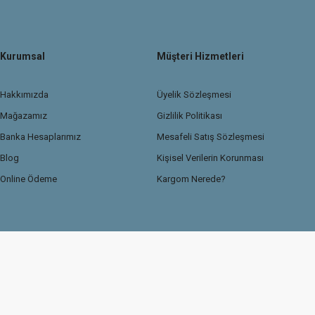
Kurumsal
Müşteri Hizmetleri
Hakkımızda
Üyelik Sözleşmesi
Mağazamız
Gizlilik Politikası
Banka Hesaplarımız
Mesafeli Satış Sözleşmesi
Blog
Kişisel Verilerin Korunması
Online Ödeme
Kargom Nerede?
© 2026 TasdemirDetailing.com
Kredi kartı bilgileriniz 256Bit SSL güvenlik sertif
Sitemiz Ticaret Bakanlığı Güvenli e-ticaret ETBİS sistemine kayıtlıdır.