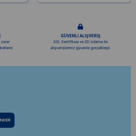
E
GÜVENLİ ALIŞVERİŞ
 zarar
SSL Sertifikası ve 3D ödeme ile
etlenir.
alışverişleriniz güvenle gerçekleşir.
NDER