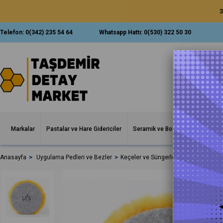
3
Telefon:
0(342) 235 54 64
Whatsapp Hattı:
0(530) 322 50 30
Markalar
Pastalar ve Hare Gidericiler
Seramik ve Boya Korumalar
İ
Anasayfa
Uygulama Pedleri ve Bezler
Keçeler ve Süngerler
UFS Domestic