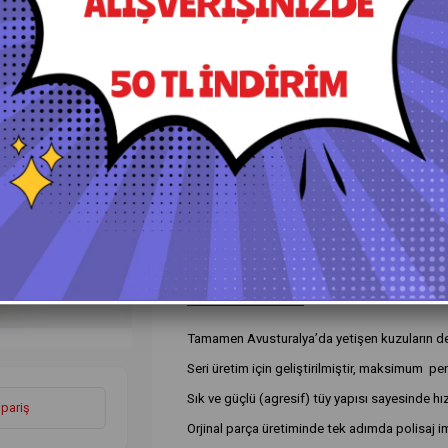
+
Daha Fazla
Keçeler ve Süngerler
›
Ürün Özellikleri
Yorumlar
(0)
Ö
Tamamen Avusturalya’da yetişen kuzuların deri
Seri üretim için geliştirilmiştir, maksimum pe
Sık ve güçlü (agresif) tüy yapısı sayesinde hı
ipariş
Orjinal parça üretiminde tek adımda polisaj im