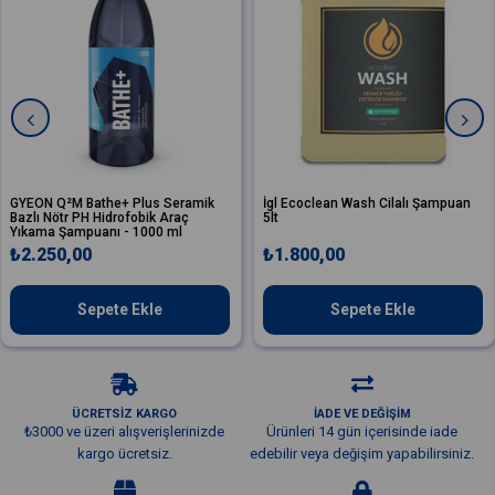
athe+ Plus Seramik
İgl Ecoclean Wash Cilalı Şampuan
Valet Pro 
 Hidrofobik Araç
5lt
Cilalı Parl
uanı - 1000 ml
0
₺1.800,00
₺900,00
epete Ekle
Sepete Ekle
ÜCRETSİZ KARGO
İADE VE DEĞİŞİM
₺3000 ve üzeri alışverişlerinizde
Ürünleri 14 gün içerisinde iade
kargo ücretsiz.
edebilir veya değişim yapabilirsiniz.