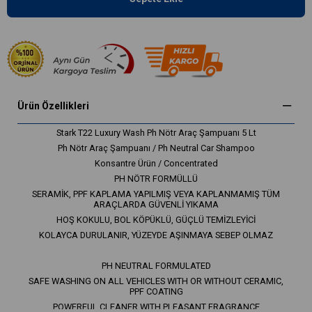
Ürün Özellikleri
Stark T22 Luxury Wash Ph Nötr Araç Şampuanı 5 Lt
Ph Nötr Araç Şampuanı / Ph Neutral Car Shampoo
Konsantre Ürün / Concentrated
PH NÖTR FORMÜLLÜ
SERAMİK, PPF KAPLAMA YAPILMIŞ VEYA KAPLANMAMIŞ TÜM
ARAÇLARDA GÜVENLİ YIKAMA
HOŞ KOKULU, BOL KÖPÜKLÜ, GÜÇLÜ TEMİZLEYİCİ
KOLAYCA DURULANIR, YÜZEYDE AŞINMAYA SEBEP OLMAZ
PH NEUTRAL FORMULATED
SAFE WASHING ON ALL VEHICLES WITH OR WITHOUT CERAMIC,
PPF COATING
POWERFUL CLEANER WITH PLEASANT FRAGRANCE