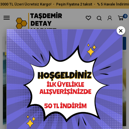
3000 TL Üzeri Ücretsiz Kargo! - Peşin Fiyatına 2 taksit - % 5 Havale İndirimi
0
×