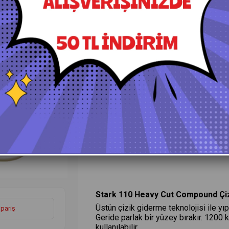
+
Daha Fazla
Set Pasta Cila Ürünleri
Lüt
Ürün Özellikleri
Yorumlar
(0)
Ö
Stark 110 Heavy Cut Compound Çiz
Üstün çizik giderme teknolojisi ile yıp
ipariş
Geride parlak bir yüzey bırakır. 1200 
kullanılabilir.