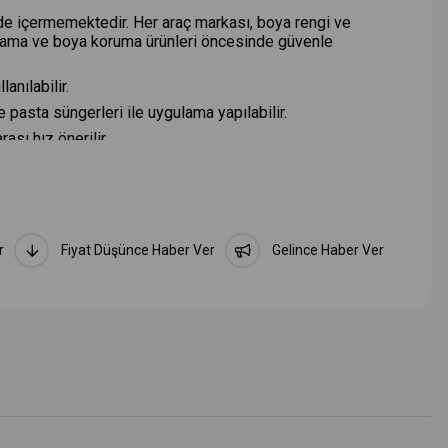
dde içermemektedir. Her araç markası, boya rengi ve
aplama ve boya koruma ürünleri öncesinde güvenle
anılabilir.
 pasta süngerleri ile uygulama yapılabilir.
sı hız önerilir.
cisine bağlıdır.
i Cila
r
Fiyat Düşünce Haber Ver
Gelince Haber Ver
çizilmeye dayanıklı ya da konvansiyonel şeffaf kat
 pus ve hologramları, maskeleme ya da dolgu yapmadan
zlanma ile berrak ve ayna gibi parlaklık bırakır. Tüm boya
boya üzerinde de aynı derecede etkilidir.
dde içermemektedir. Her araç markası, boya rengi ve
aplama ve boya koruma ürünleri öncesinde güvenle
giderici süngerler ile kullanılır.