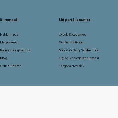
Kurumsal
Müşteri Hizmetleri
Hakkımızda
Üyelik Sözleşmesi
Mağazamız
Gizlilik Politikası
Banka Hesaplarımız
Mesafeli Satış Sözleşmesi
Blog
Kişisel Verilerin Korunması
Online Ödeme
Kargom Nerede?
© 2026 TasdemirDetailing.com
Kredi kartı bilgileriniz 256Bit SSL güvenlik sertif
Sitemiz Ticaret Bakanlığı Güvenli e-ticaret ETBİS sistemine kayıtlıdır.