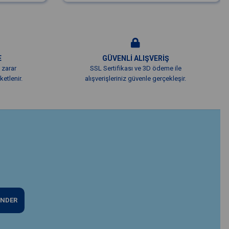
E
GÜVENLİ ALIŞVERİŞ
 zarar
SSL Sertifikası ve 3D ödeme ile
etlenir.
alışverişleriniz güvenle gerçekleşir.
NDER