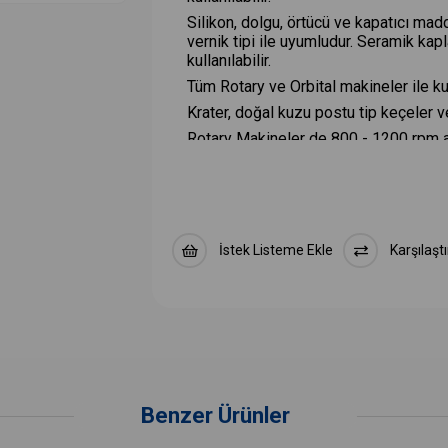
Silikon, dolgu, örtücü ve kapatıcı ma
vernik tipi ile uyumludur. Seramik k
kullanılabilir.
Tüm Rotary ve Orbital makineler ile kull
Krater, doğal kuzu postu tip keçeler ve
Rotary Makineler de 800 - 1200 rpm ara
Orbital makinelerde kullanım hızı, üreti
Stark 310 Super Finish Hare Gideric
İstek Listeme Ekle
Karşılaştı
İçerdiği mikro aşındırıcılar ile taze, 
üzerindeki 3000 kum zımpara izleri,
kalıcı olarak ortadan kaldırır. Sıfır to
türlerinde kullanılabilir, seramik kat 
Silikon, dolgu, örtücü ve kapatıcı ma
vernik tipi ile uyumludur. Seramik k
kullanılabilir.
Tüm Rotary ve Orbital makinelerde hare 
Benzer Ürünler