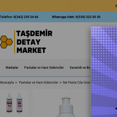
3
Telefon:
0(342) 235 54 64
Whatsapp Hattı:
0(530) 322 50 30
Markalar
Pastalar ve Hare Gidericiler
Seramik ve Boya Korumalar
İ
Anasayfa
Pastalar ve Hare Gidericiler
Set Pasta Cila Ürünleri
Stark 110+3