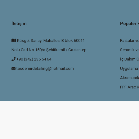
İletişim
Popüler 
Küsget Sanayi Mahallesi B blok 60011
Pastalar ve
Nolu Cad.No:150/a Şehitkamil / Gaziantep
Seramik v
+90 (342) 235 54 64
İç Bakım Ü
tasdemirdetailing@hotmail.com
Uygulama P
Aksesuarla
PPF Araç K
ikası
ile korunmaktadır.