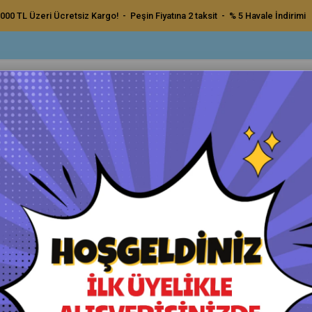
000 TL Üzeri Ücretsiz Kargo! - Peşin Fiyatına 2 taksit - % 5 Havale İndirimi
ç Bakım Ürünleri
Dış Bakım Ürünleri
Uygulama Pedleri ve Bezler
Aksesu
10 500ml Boya Koruma Seti
Stark 110+310 500ml Boya Ko
Orijinal Ürün - Yetkili Satıcı - Hızlı Kargo
Havale ile Ödeme
₺1.650,00
₺1.567,50