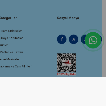
Kategoriler
Sosyal Medya
 Hare Gidericiler
e Boya Korumalar
rünleri
edleri ve Bezleri
r ve Makineler
aplama ve Cam Filmleri