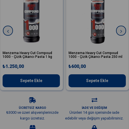
na Heavy Cut Compoud
Menzerna Heavy Cut Compoud
Menz
Çizik Çıkarıcı Pasta 1 kg
1000 - Çizik Çıkarıcı Pasta 250 ml
400 1
0,00
₺600,00
₺3.
Sepete Ekle
Sepete Ekle
ÜCRETSİZ KARGO
İADE VE DEĞİŞİM
₺3000 ve üzeri alışverişlerinizde
Ürünleri 14 gün içerisinde iade
kargo ücretsiz.
edebilir veya değişim yapabilirsiniz.