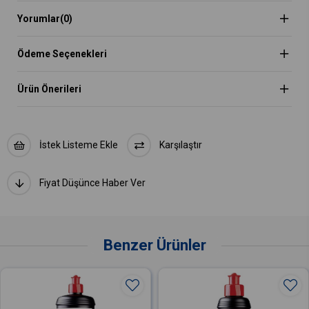
Orbital makinelerde kullanım hızı, üreticisine bağlıdır.
Yorumlar
(0)
Ödeme Seçenekleri
Ürün Önerileri
İstek Listeme Ekle
Karşılaştır
Fiyat Düşünce Haber Ver
Benzer Ürünler