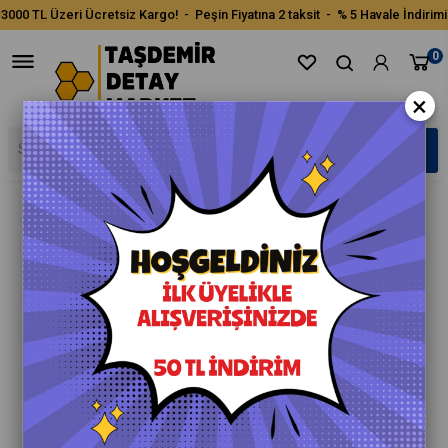
3000 TL Üzeri Ücretsiz Kargo! - Peşin Fiyatına 2 taksit - % 5 Havale İndirimi
0
×
›