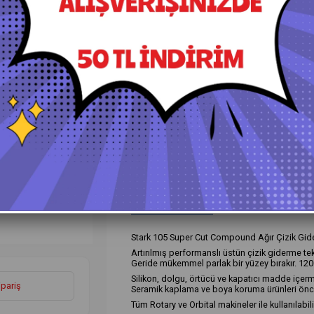
+
Daha Fazla
Agresif Kalın Pastalar
Ürün Özellikleri
Yorumlar
(0)
Ö
Stark 105 Super Cut Compound Ağır Çizik Gide
Artırılmış performanslı üstün çizik giderme tekno
Geride mükemmel parlak bir yüzey bırakır. 1200 
Silikon, dolgu, örtücü ve kapatıcı madde içerm
ipariş
Seramik kaplama ve boya koruma ürünleri önces
Tüm Rotary ve Orbital makineler ile kullanılabili