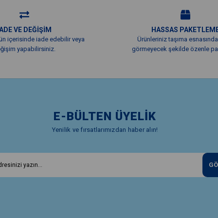
İADE VE DEĞİŞİM
HASSAS PAKETLEM
ün içerisinde iade edebilir veya
Ürünleriniz taşıma esnasında
ğişim yapabilirsiniz.
görmeyecek şekilde özenle pak
E-BÜLTEN ÜYELİK
Yenilik ve fırsatlarımızdan haber alın!
GÖ