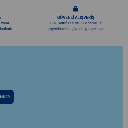
E
GÜVENLİ ALIŞVERİŞ
 zarar
SSL Sertifikası ve 3D ödeme ile
etlenir.
alışverişleriniz güvenle gerçekleşir.
NDER