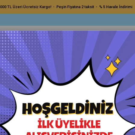
000 TL Üzeri Ücretsiz Kargo! - Peşin Fiyatına 2 taksit - % 5 Havale İndirimi
ç Bakım Ürünleri
Dış Bakım Ürünleri
Uygulama Pedleri ve Bezler
Aksesu
per Cut Compound Ağır Çizik Giderici Pasta 1 kg
Stark 105 Super Cut Compound 
Orijinal Ürün - Yetkili Satıcı - Hızlı Kargo
Havale ile Ödeme
₺2.300,00
₺2.185,00