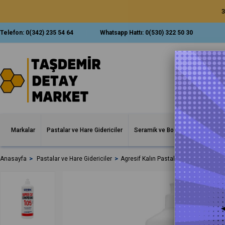
3
Telefon:
0(342) 235 54 64
Whatsapp Hattı:
0(530) 322 50 30
Markalar
Pastalar ve Hare Gidericiler
Seramik ve Boya Korumalar
İ
Anasayfa
Pastalar ve Hare Gidericiler
Agresif Kalın Pastalar
Stark 105 Su