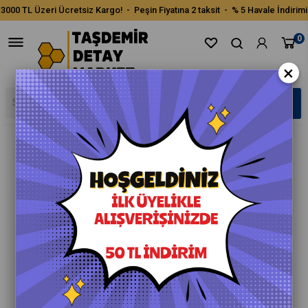
3000 TL Üzeri Ücretsiz Kargo! - Peşin Fiyatına 2 taksit - % 5 Havale İndirimi
0
×