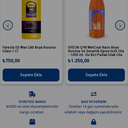
 G3 Wax Likit Boya Koruma
GYEON Q²M WetCoat Nano Boya
GYEO
 LT
Koruma Ve Seramik Sprey Hızlı Cila
Korum
- 1000 ml -Su İtici Parlak Islak Cila
- 500 
,00
₺1.250,00
₺85
Sepete Ekle
Sepete Ekle
ÜCRETSİZ KARGO
İADE VE DEĞİŞİM
₺3000 ve üzeri alışverişlerinizde
Ürünleri 14 gün içerisinde iade
kargo ücretsiz.
edebilir veya değişim yapabilirsiniz.