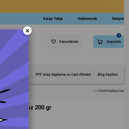
Kargo Takip
Hakkımızda
İletişim
×
0
Favorilerim
Sepetim
arlar ve Makineler
PPF Araç Kaplama ve Cam Filmleri
Blog Sayfası
< < Önceki Sayfaya Dön
x Sert Beyaz 200 gr