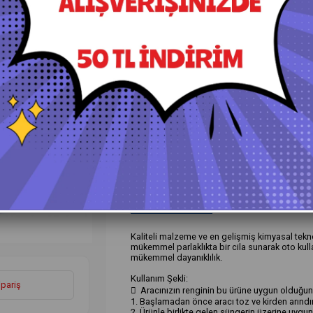
+
Daha Fazla
Katı Waxlar
›
Ürün Özellikleri
Yorumlar
(0)
Ö
Kaliteli malzeme ve en gelişmiş kimyasal tekn
mükemmel parlaklıkta bir cila sunarak oto kulla
mükemmel dayanıklılık.
Kullanım Şekli:
ipariş
 Aracınızın renginin bu ürüne uygun olduğu
1. Başlamadan önce aracı toz ve kirden arındı
2. Ürünle birlikte gelen süngerin üzerine uygun