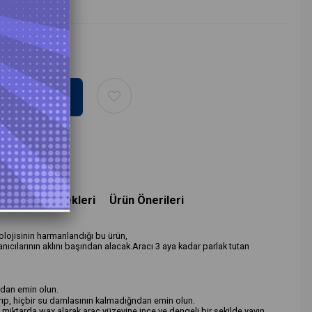
deme Seçenekleri
Ürün Önerileri
olojisinin harmanlandığı bu ürün,
nıcılarının aklını başından alacak.Aracı 3 aya kadar parlak tutan
ndan emin olun.
rıp, hiçbir su damlasının kalmadığndan emin olun.
 miktarda wax alarak araç yüzeyine ince ve dengeli bir şekilde yayın.