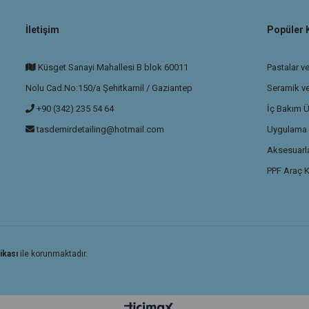
İletişim
Popüler 
Küsget Sanayi Mahallesi B blok 60011
Pastalar ve
Nolu Cad.No:150/a Şehitkamil / Gaziantep
Seramik v
+90 (342) 235 54 64
İç Bakım Ü
tasdemirdetailing@hotmail.com
Uygulama P
Aksesuarla
PPF Araç K
ikası
ile korunmaktadır.