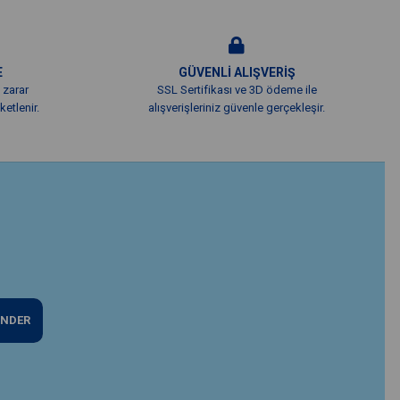
E
GÜVENLİ ALIŞVERİŞ
 zarar
SSL Sertifikası ve 3D ödeme ile
etlenir.
alışverişleriniz güvenle gerçekleşir.
NDER