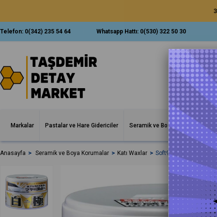
3
Telefon:
0(342) 235 54 64
Whatsapp Hattı:
0(530) 322 50 30
Markalar
Pastalar ve Hare Gidericiler
Seramik ve Boya Korumalar
İ
Anasayfa
Seramik ve Boya Korumalar
Katı Waxlar
Soft99 Kiwami Aşırı Pa