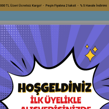
000 TL Üzeri Ücretsiz Kargo! - Peşin Fiyatına 2 taksit - % 5 Havale İndirimi
ç Bakım Ürünleri
Dış Bakım Ürünleri
Uygulama Pedleri ve Bezler
Aksesu
rlak Wax Sert Beyaz 200 gr
Soft99 Kiwami Aşırı Parlak Wa
Orijinal Ürün - Yetkili Satıcı - Hızlı Kargo
Havale ile Ödeme
₺1.200,00
₺1.140,00