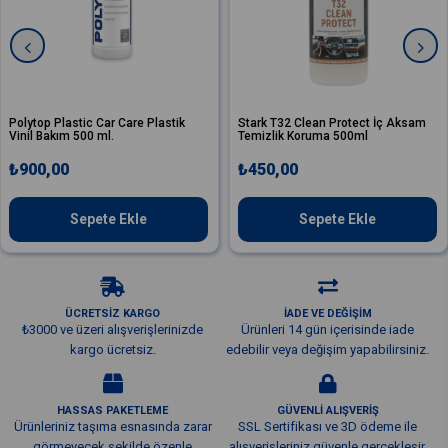
lastic Car Care Plastik
Stark T32 Clean Protect İç Aksam
Stark T
ım 500 ml.
Temizlik Koruma 500ml
Temizle
0
₺450,00
₺250
Sepete Ekle
Sepete Ekle
ÜCRETSİZ KARGO
İADE VE DEĞİŞİM
₺3000 ve üzeri alışverişlerinizde
Ürünleri 14 gün içerisinde iade
kargo ücretsiz.
edebilir veya değişim yapabilirsiniz.
HASSAS PAKETLEME
GÜVENLİ ALIŞVERİŞ
Ürünleriniz taşıma esnasında zarar
SSL Sertifikası ve 3D ödeme ile
görmeyecek şekilde özenle
alışverişleriniz güvenle gerçekleşir.