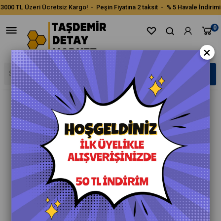
3000 TL Üzeri Ücretsiz Kargo! - Peşin Fiyatına 2 taksit - % 5 Havale İndirimi
0
×