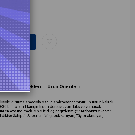
deme Seçenekleri
Ürün Önerileri
siyle kurutma amacıyla özel olarak tasarlanmıştır. En üstün kaliteli
70/30 birinci sınıf karışımlı son derece uzun, lüks ve yumuşak
ni en aza indirmek için çift dikişler gizlenmiştir.Arabanızı yıkarken
l dikişe Sahiptir. Süper emici, çabuk kuruyan, Tüy bırakmayan,