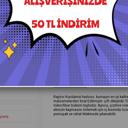
+
Daha Fazla
Yıkama Eldivenleri Havlular Bezler
›
Ürün Özellikleri
Yorumlar
(0)
Ö
Raptor Kurulama havlusu kumaşın en iyi kaliteli
malzemelerden İmal Edilmiştir. çift dikişlidir.
mikrofiber büküm tüylüdür. Ayrıca, çizilme riski
elinizin kaymasını önlemek için iç kısımda öze
yumuşak ve rahat Makinede yıkanabilir.
ipariş