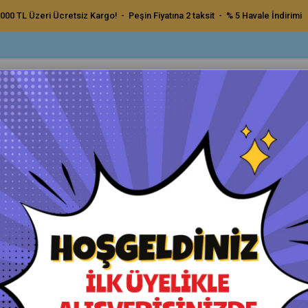
000 TL Üzeri Ücretsiz Kargo! - Peşin Fiyatına 2 taksit - % 5 Havale İndirimi
ç Bakım Ürünleri
Dış Bakım Ürünleri
Uygulama Pedleri ve Bezler
Aksesu
Slopes Raptor Drying Towel 1400Gsm Kurulama Bezi 47x70cm
Slopes Raptor Drying Towel 
Orijinal Ürün - Yetkili Satıcı - Hızlı Kargo
Havale ile Ödeme
₺900,00
₺855,00