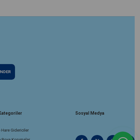
NDER
Kategoriler
Sosyal Medya
 Hare Gidericiler
e Boya Korumalar