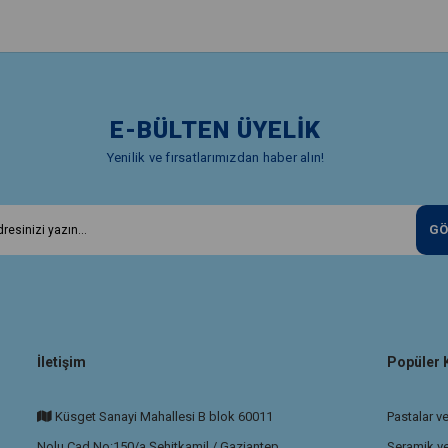
E-BÜLTEN ÜYELİK
Yenilik ve fırsatlarımızdan haber alın!
GÖ
İletişim
Popüler 
Küsget Sanayi Mahallesi B blok 60011
Pastalar ve
Nolu Cad.No:150/a Şehitkamil / Gaziantep
Seramik v