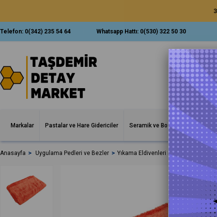
3
Telefon:
0(342) 235 54 64
Whatsapp Hattı:
0(530) 322 50 30
Markalar
Pastalar ve Hare Gidericiler
Seramik ve Boya Korumalar
İ
Anasayfa
Uygulama Pedleri ve Bezler
Yıkama Eldivenleri Havlular Bezler