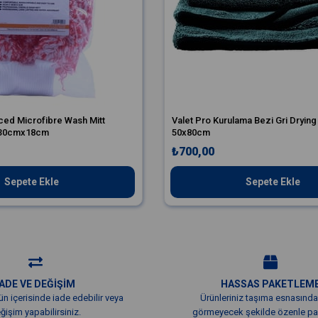
ced Microfibre Wash Mitt
Valet Pro Kurulama Bezi Gri Drying
i 30cmx18cm
50x80cm
₺700,00
Sepete Ekle
Sepete Ekle
İADE VE DEĞİŞİM
HASSAS PAKETLEM
ün içerisinde iade edebilir veya
Ürünleriniz taşıma esnasında
ğişim yapabilirsiniz.
görmeyecek şekilde özenle pak