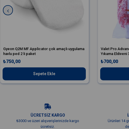
Gyeon Q2M MF Applicator çok amaçlı uygulama
Valet Pro Advan
havlu ped 2 li paket
Yıkama Eldiven
₺750,00
₺700,00
Sepete Ekle
ÜCRETSİZ KARGO
₺3000 ve üzeri alışverişlerinizde kargo
Ürünleri 14 g
ücretsiz.
de