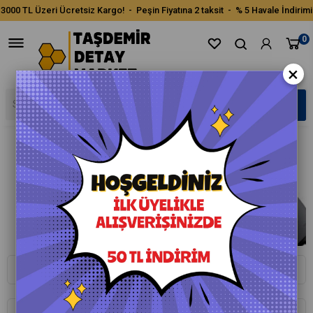
3000 TL Üzeri Ücretsiz Kargo! - Peşin Fiyatına 2 taksit - % 5 Havale İndirimi
0
×
Whatsapp ile Sipariş
Telefon İle Sipariş