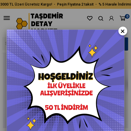
3000 TL Üzeri Ücretsiz Kargo! - Peşin Fiyatına 2 taksit - % 5 Havale İndirimi
0
×