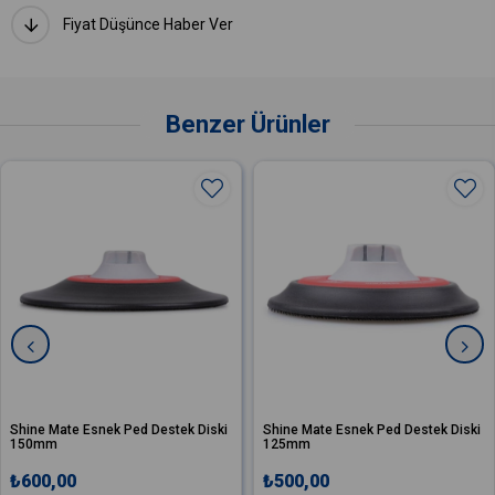
Fiyat Düşünce Haber Ver
Benzer Ürünler
hine Mate Esnek Ped Destek Diski
Shine Mate Esnek Ped Destek Diski
150mm
125mm
₺600,00
₺500,00