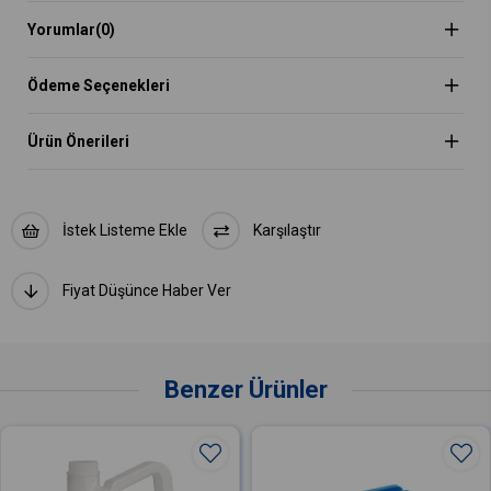
Yorumlar
(0)
4) Çift taraflı tasarım, uygulama esnasında işinizi kolaylaştırır.
Kavisli yüzeyler ve dar bloklarda mükemmel bir şekilde uygulanır.
TEKNİK ÖZELLİKLER:
Ödeme Seçenekleri
• Uzunluk: 10 cm
• Genişlik: 7 cm
• Kalınlık: 0.5 cm
Ürün Önerileri
• Açı: 85 derece
• Malzeme: TPU, Çift mıknatıslı
• Renk: Mavi
SGCB ragle ailesi, geniş ve dar alanlar, otomobil yüzeyleri, parçaları,
camlar, aynalar, kapı kolları, ev duvar kağıdı uygulamaları, inşaat karo
İstek Listeme Ekle
Karşılaştır
fayans uygulamaları için geniş bir ürün çeşitliliğe sahiptir. Size en
uygun aparatını bulmanız için diğer ragle çeşitlerimizi de
incelemenizi öneririz.
Fiyat Düşünce Haber Ver
Benzer Ürünler