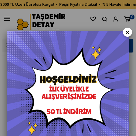
3000 TL Üzeri Ücretsiz Kargo! - Peşin Fiyatına 2 taksit - % 5 Havale İndirimi
0
×
›