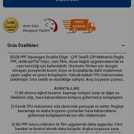
Ürün Özellikleri
SGCB PPF Squeegee Double Edge - Çift Taraflı Çift Mıknatıslı Ragle;
PPF, renkli/şeffaf folyo, cam filmi, duvar kağıdı uygulamalarında ve
cam temizliği için kullanılabilir. Otomotiv filmleri için düzgün
olmayan yüzeylerde kıvrım, köşe ve boşluklarda dahil mükemmel
uyum sağlar ve işinizi kolaylaştırır. Yüksek kaliteli TPU malzemeden
üretilmiştir. Orta sertlik ve elastikliğe sahiptir. Araç boyasını çizmez.
AVANTAJLARI:
1) 85 derece eğimli tasarım, kaymayı önleyici sıvıyı ve diğer su
lekelerini silip, hava kabarcıklarını kolayca gidermenizi kolaylaştırır.
2) Esnek TPU malzemesi orta derecede yumuşak ve serttir. Ragleyi
kavramayı ve araba boyasını çizmeden hava kabarcıklarını
gidermeyi kolaylaştırmak için elle cilalanmıştır.
3) Bir PPF tutucu mıknatıs ile film uygulamak daha uygundur. Filmi
hareket ve kontrol etmek daha kolaydır. Araba boyasına zarar
vermeden herhangi bir zamanda araba gövdesinden çıkartılabilir.