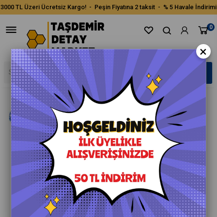
3000 TL Üzeri Ücretsiz Kargo! - Peşin Fiyatına 2 taksit - % 5 Havale İndirimi
0
×
›