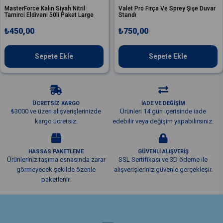
MasterForce Kalın Siyah Nitril
Valet Pro Fırça Ve Sprey Şişe Duvar
Tamirci Eldiveni 50li Paket Large
Standı
₺450,00
₺750,00
Sepete Ekle
Sepete Ekle
ÜCRETSİZ KARGO
İADE VE DEĞİŞİM
₺3000 ve üzeri alışverişlerinizde
Ürünleri 14 gün içerisinde iade
kargo ücretsiz.
edebilir veya değişim yapabilirsiniz.
HASSAS PAKETLEME
GÜVENLİ ALIŞVERİŞ
Ürünleriniz taşıma esnasında zarar
SSL Sertifikası ve 3D ödeme ile
görmeyecek şekilde özenle
alışverişleriniz güvenle gerçekleşir.
paketlenir.