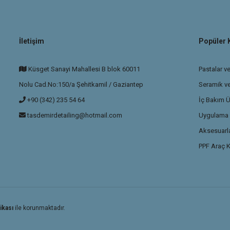
İletişim
Popüler 
Küsget Sanayi Mahallesi B blok 60011
Pastalar ve
Nolu Cad.No:150/a Şehitkamil / Gaziantep
Seramik v
+90 (342) 235 54 64
İç Bakım Ü
tasdemirdetailing@hotmail.com
Uygulama P
Aksesuarla
PPF Araç K
ikası
ile korunmaktadır.