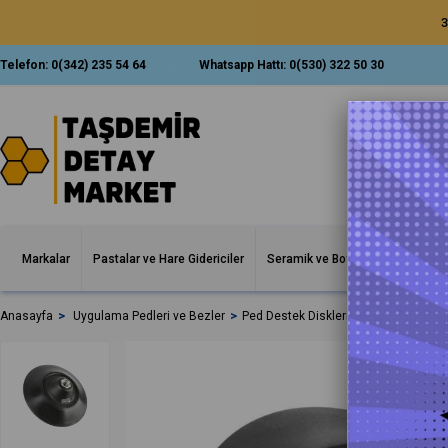
3
Telefon:
0(342) 235 54 64
Whatsapp Hattı:
0(530) 322 50 30
Markalar
Pastalar ve Hare Gidericiler
Seramik ve Boya Korumalar
İ
Anasayfa
Uygulama Pedleri ve Bezler
Ped Destek Diskleri Tabanlar
SGCB 