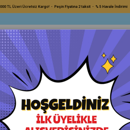
000 TL Üzeri Ücretsiz Kargo! - Peşin Fiyatına 2 taksit - % 5 Havale İndirimi
ç Bakım Ürünleri
Dış Bakım Ürünleri
Uygulama Pedleri ve Bezler
Aksesu
Esnek Ped Destek Diski 150 mm
SGCB Esnek Ped Destek Disk
Orijinal Ürün - Yetkili Satıcı - Hızlı Kargo
Havale ile Ödeme
₺600,00
₺570,00