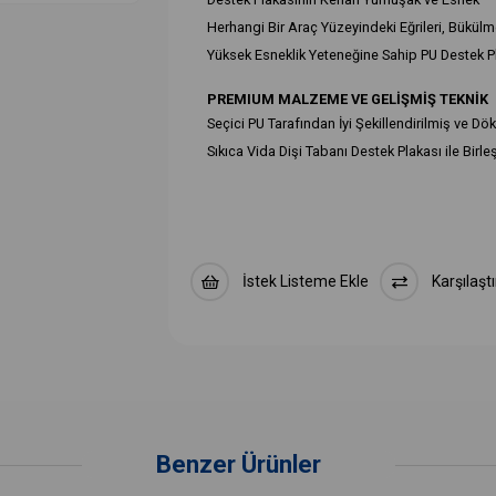
Herhangi Bir Araç Yüzeyindeki Eğrileri, Bükülmel
Yüksek Esneklik Yeteneğine Sahip PU Destek P
PREMIUM MALZEME VE GELİŞMİŞ TEKNİK
Seçici PU Tarafından İyi Şekillendirilmiş ve Dö
Sıkıca Vida Dişi Tabanı Destek Plakası ile Birleşt
Düşme, Vida Kayma Gibi Kötü Durumlardan K
Öyleyse Dayanıklı Kullanım Ömrü Hizmetini Su
BİLİMSEL ALT TASARIM
Tasarımcılarımız Alt Kancaları Eşit Şekilde P
İstek Listeme Ekle
Karşılaştı
Destek Plakasının, Parlatma Pedlerini Yatay Ol
Polisaj İşinde İstikrar ve Verimliliği Sunun!
ÇOK AMAÇLI UYGULAMA
Evrensel Versiyonlar ve 5/8 ”Dişli Şaftlı Döner 
Arabalar, Motosikletler, Kamyonlar, Suvlar İçin
Veya Mobilya ve Kişisel Dekorasyon vb.
Benzer Ürünler