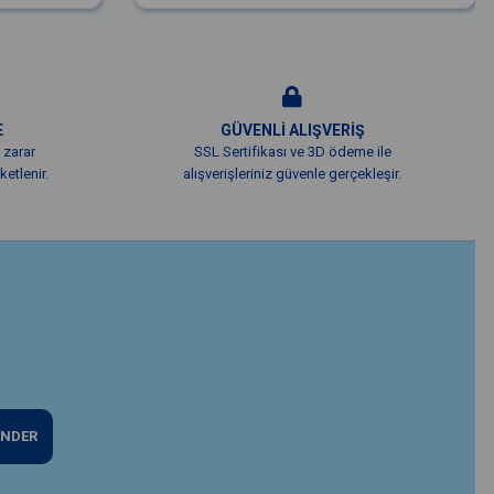
E
GÜVENLİ ALIŞVERİŞ
 zarar
SSL Sertifikası ve 3D ödeme ile
etlenir.
alışverişleriniz güvenle gerçekleşir.
NDER