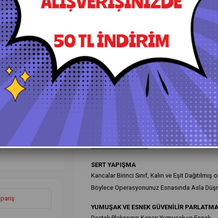
+
Daha Fazla
Ped Destek Diskleri Tabanlar
›
Ürün Özellikleri
Yorumlar
(0)
Ö
SERT YAPIŞMA
Kancalar Birinci Sınıf, Kalın ve Eşit Dağıtılmış
Böylece Operasyonunuz Esnasında Asla Düş
ipariş
YUMUŞAK VE ESNEK GÜVENİLİR PARLATM
Destek Plakasının Kenarı Yumuşak ve Esnek