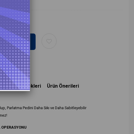
deme Seçenekleri
Ürün Önerileri
 olup, Parlatma Pedini Daha Sıkı ve Daha Sabitleyebilir
mez!
A OPERASYONU