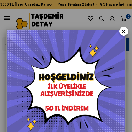
3000 TL Üzeri Ücretsiz Kargo! - Peşin Fiyatına 2 taksit - % 5 Havale İndirimi
0
×
›