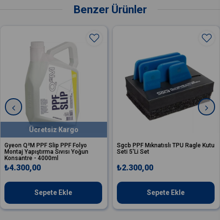
Benzer Ürünler
Ücretsiz Kargo
M PPF Slip PPF Folyo
Sgcb PPF Mıknatıslı TPU Ragle Kutu
Sgcb PP
pıştırma Sıvısı Yoğun
Seti 5'Li Set
TPU Ra
e - 4000ml
,00
₺2.300,00
₺530
Sepete Ekle
Sepete Ekle