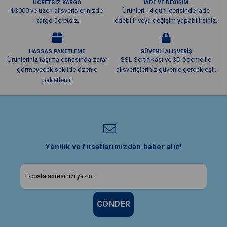
Şarj akımı (A)
ÜCRETSİZ KARGO
İADE VE DEĞİŞİM
1.00
₺3000 ve üzeri alışverişlerinizde
Ürünleri 14 gün içerisinde iade
Şarj giriş voltajı (V)
kargo ücretsiz.
edebilir veya değişim yapabilirsiniz.
100-240V AC 50/60Hz
Güç Tüketimi (W)
3.00
HASSAS PAKETLEME
GÜVENLİ ALIŞVERİŞ
Ürünleriniz taşıma esnasında zarar
SSL Sertifikası ve 3D ödeme ile
görmeyecek şekilde özenle
alışverişleriniz güvenle gerçekleşir.
paketlenir.
Yenilik ve fırsatlarımızdan haber alın!
GÖNDER