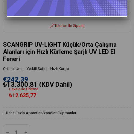
Whatsapp ile Sipariş
Telefon İle Sipariş
SCANGRIP UV-LIGHT Küçük/Orta Çalışma
Alanları için Hızlı Kürleme Şarjlı UV LED El
Feneri
Orijinal Ürün - Yetkili Satıcı - Hızlı Kargo
€242,39
₺13.300,81
(KDV Dahil)
Havale ile Ödeme
₺12.635,77
+
Daha Fazla
Aparatlar Standlar Ekipmanlar