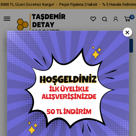
3000 TL Üzeri Ücretsiz Kargo! - Peşin Fiyatına 2 taksit - % 5 Havale İndirimi
0
×
›