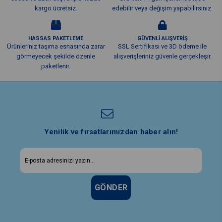
Pil tipi
kargo ücretsiz.
edebilir veya değişim yapabilirsiniz.
Lityum iyon
Pil kapasitesi (mAh)
6000
Pil voltajı (V)
HASSAS PAKETLEME
GÜVENLİ ALIŞVERİŞ
3.70
Ürünleriniz taşıma esnasında zarar
SSL Sertifikası ve 3D ödeme ile
Kablo
görmeyecek şekilde özenle
alışverişleriniz güvenle gerçekleşir.
1m USB şarj kablosu
paketlenir.
Şarj voltajı DC (V)
5.00
Şarj akımı (A)
2.00
Şarj giriş voltajı (V)
100-240
Güç Tüketimi (W)
16.00
Yenilik ve fırsatlarımızdan haber alın!
GÖNDER