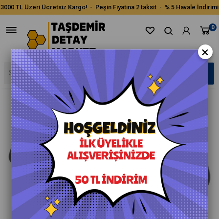
3000 TL Üzeri Ücretsiz Kargo! - Peşin Fiyatına 2 taksit - % 5 Havale İndirimi
0
Fırsat Ürünü
×
›