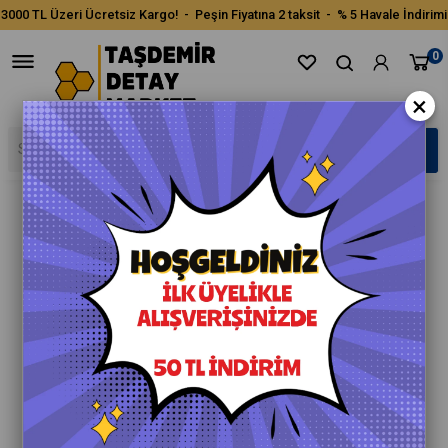
3000 TL Üzeri Ücretsiz Kargo! - Peşin Fiyatına 2 taksit - % 5 Havale İndirimi
0
×