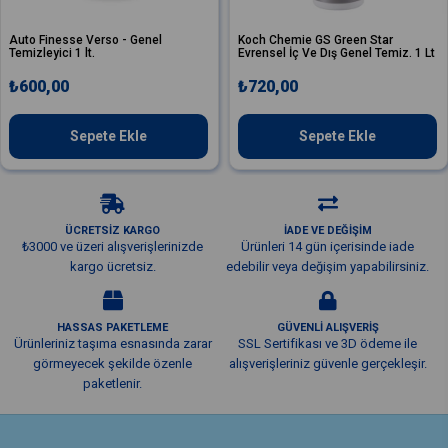
to Finesse Verso - Genel
Koch Chemie GS Green Star
mizleyici 1 lt.
Evrensel İç Ve Dış Genel Temiz. 1 Lt
600,00
₺720,00
Sepete Ekle
Sepete Ekle
ÜCRETSİZ KARGO
İADE VE DEĞİŞİM
₺3000 ve üzeri alışverişlerinizde
Ürünleri 14 gün içerisinde iade
kargo ücretsiz.
edebilir veya değişim yapabilirsiniz.
HASSAS PAKETLEME
GÜVENLİ ALIŞVERİŞ
Ürünleriniz taşıma esnasında zarar
SSL Sertifikası ve 3D ödeme ile
görmeyecek şekilde özenle
alışverişleriniz güvenle gerçekleşir.
paketlenir.