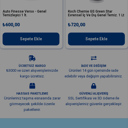
o Finesse Verso - Genel
Koch Chemie GS Green Star
Ko
zleyici 1 lt.
Evrensel İç Ve Dış Genel Temiz. 1 Lt
St
Te
00,00
₺720,00
₺
Sepete Ekle
Sepete Ekle
ÜCRETSİZ KARGO
İADE VE DEĞİŞİM
₺3000 ve üzeri alışverişlerinizde
Ürünleri 14 gün içerisinde iade
kargo ücretsiz.
edebilir veya değişim yapabilirsiniz.
HASSAS PAKETLEME
GÜVENLİ ALIŞVERİŞ
Ürünleriniz taşıma esnasında zarar
SSL Sertifikası ve 3D ödeme ile
görmeyecek şekilde özenle
alışverişleriniz güvenle gerçekleşir.
paketlenir.