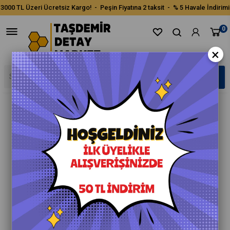
3000 TL Üzeri Ücretsiz Kargo! - Peşin Fiyatına 2 taksit - % 5 Havale İndirimi
0
×