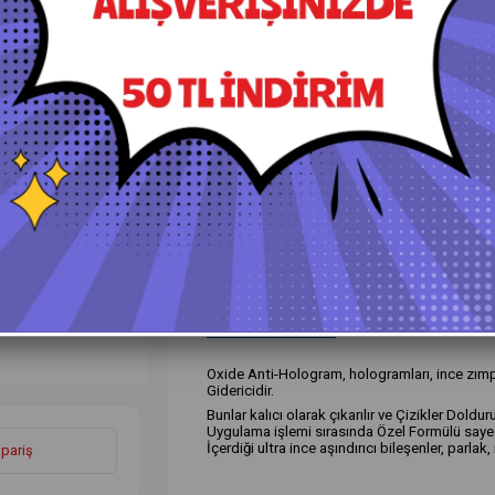
+
Daha Fazla
Hare Gidericiler
Ürün Özellikleri
Yorumlar
(0)
Ö
Oxide Anti-Hologram, hologramları, ince zımpar
Gidericidir.
Bunlar kalıcı olarak çıkarılır ve Çizikler Doldu
Uygulama işlemi sırasında Özel Formülü sayes
İçerdiği ultra ince aşındırıcı bileşenler, parlak,
ipariş