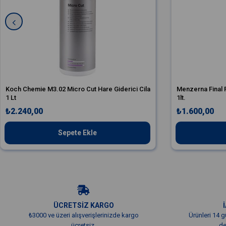
Koch Chemie M3.02 Micro Cut Hare Giderici Cila
Menzerna Final F
1 Lt
1lt.
₺2.240,00
₺1.600,00
Sepete Ekle
ÜCRETSİZ KARGO
₺3000 ve üzeri alışverişlerinizde kargo
Ürünleri 14 g
ücretsiz.
de