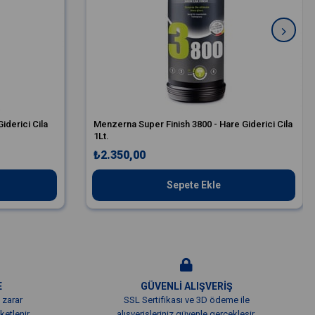
iderici Cila
Menzerna Super Finish 3800 - Hare Giderici Cila
1Lt.
₺2.350,00
Sepete Ekle
E
GÜVENLİ ALIŞVERİŞ
 zarar
SSL Sertifikası ve 3D ödeme ile
etlenir.
alışverişleriniz güvenle gerçekleşir.