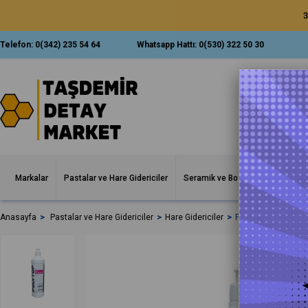
3
Telefon:
0(342) 235 54 64
Whatsapp Hattı:
0(530) 322 50 30
Markalar
Pastalar ve Hare Gidericiler
Seramik ve Boya Korumalar
İ
Anasayfa
Pastalar ve Hare Gidericiler
Hare Gidericiler
Polytop Oxide Antih