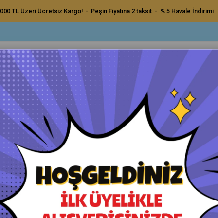
000 TL Üzeri Ücretsiz Kargo! - Peşin Fiyatına 2 taksit - % 5 Havale İndirimi
ç Bakım Ürünleri
Dış Bakım Ürünleri
Uygulama Pedleri ve Bezler
Aksesu
ologram Hare Giderici 1 Lt
Polytop Oxide Antihologram Ha
Orijinal Ürün - Yetkili Satıcı - Hızlı Kargo
Havale ile Ödeme
₺1.300,00
₺1.235,00