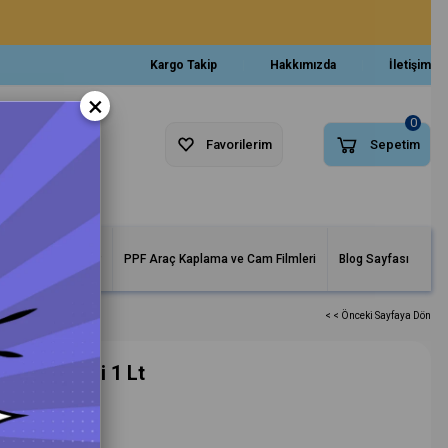
Kargo Takip
Hakkımızda
İletişim
×
0
Favorilerim
Sepetim
arlar ve Makineler
PPF Araç Kaplama ve Cam Filmleri
Blog Sayfası
< < Önceki Sayfaya Dön
re Giderici 1 Lt