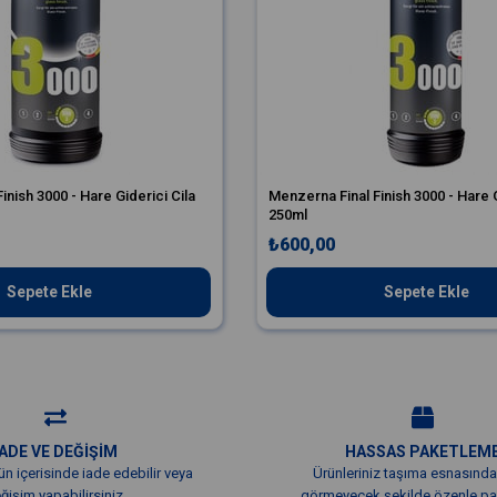
inish 3000 - Hare Giderici Cila
Menzerna Final Finish 3000 - Hare G
250ml
₺600,00
Sepete Ekle
Sepete Ekle
İADE VE DEĞİŞİM
HASSAS PAKETLEM
ün içerisinde iade edebilir veya
Ürünleriniz taşıma esnasında
ğişim yapabilirsiniz.
görmeyecek şekilde özenle pak