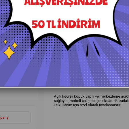
+
Daha Fazla
Keçeler ve Süngerler
Lüt
Ürün Özellikleri
Yorumlar
(0)
Ö
Açık hücreli köpük yapılı ve merkezleme açı
sağlayan, verimli çalışma için eksantrik parlat
ile kullanım için özel olarak uyarlanmıştır.
ipariş