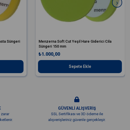
sta Süngeri
Menzerna Soft Cut Yeşil Hare Giderici Cila
Süngeri 150 mm
₺1.000,00
Sepete Ekle
E
GÜVENLİ ALIŞVERİŞ
 zarar
SSL Sertifikası ve 3D ödeme ile
etlenir.
alışverişleriniz güvenle gerçekleşir.