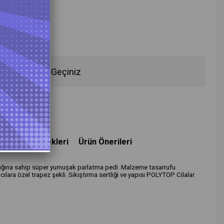
fen İletişime Geçiniz
deme Seçenekleri
Ürün Önerileri
klığına sahip süper yumuşak parlatma pedi. Malzeme tasarrufu
ıcılara özel trapez şekli. Sıkıştırma sertliği ve yapısı POLYTOP Cilalar