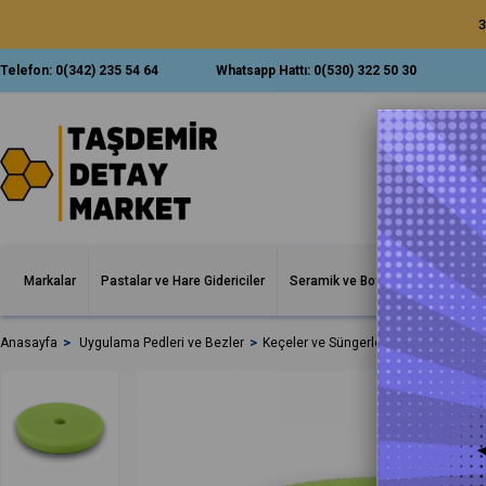
3
Telefon:
0(342) 235 54 64
Whatsapp Hattı:
0(530) 322 50 30
Markalar
Pastalar ve Hare Gidericiler
Seramik ve Boya Korumalar
İ
Anasayfa
Uygulama Pedleri ve Bezler
Keçeler ve Süngerler
Polytop Orbit