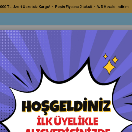
000 TL Üzeri Ücretsiz Kargo! - Peşin Fiyatına 2 taksit - % 5 Havale İndirimi
ç Bakım Ürünleri
Dış Bakım Ürünleri
Uygulama Pedleri ve Bezler
Aksesu
al Uyumlu Yeşil Cila Süngeri 140mm
Polytop Orbital Uyumlu Yeşil 
Orijinal Ürün - Yetkili Satıcı - Hızlı Kargo
Havale ile Ödeme
₺550,00
₺522,50