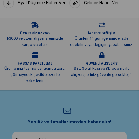
Fiyat Düşünce Haber Ver
Gelince Haber Ver
ÜCRETSİZ KARGO
İADE VE DEĞİŞİM
₺3000 ve üzeri alışverişlerinizde
Ürünleri 14 gün içerisinde iade
kargo ücretsiz.
edebilir veya değişim yapabilirsiniz.
HASSAS PAKETLEME
GÜVENLİ ALIŞVERİŞ
Ürünleriniz taşıma esnasında zarar
SSL Sertifikası ve 3D ödeme ile
görmeyecek şekilde özenle
alışverişleriniz güvenle gerçekleşir.
paketlenir.
Yenilik ve fırsatlarımızdan haber alın!