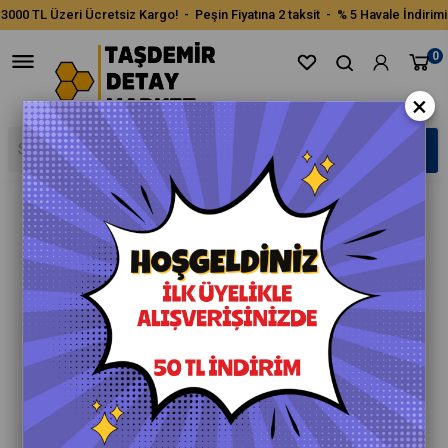
3000 TL Üzeri Ücretsiz Kargo! - Peşin Fiyatına 2 taksit - % 5 Havale İndirimi
0
×
›