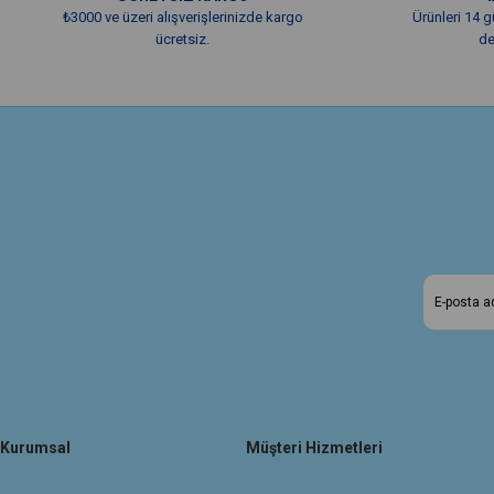
₺3000 ve üzeri alışverişlerinizde kargo
Ürünleri 14 g
ücretsiz.
de
Kurumsal
Müşteri Hizmetleri