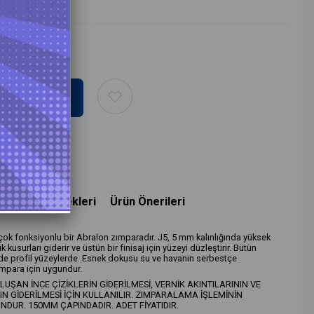
deme Seçenekleri
Ürün Önerileri
z çok fonksiyonlu bir Abralon zımparadır. J5, 5 mm kalınlığında yüksek
kusurları giderir ve üstün bir finisaj için yüzeyi düzleştirir. Bütün
e profil yüzeylerde. Esnek dokusu su ve havanın serbestçe
ımpara için uygundur.
ŞAN İNCE ÇİZİKLERİN GİDERİLMESİ, VERNİK AKINTILARININ VE
N GİDERİLMESİ İÇİN KULLANILIR. ZIMPARALAMA İŞLEMİNİN
NDUR. 150MM ÇAPINDADIR. ADET FİYATIDIR.