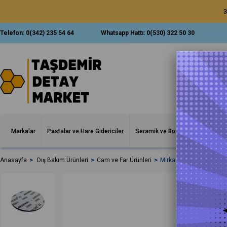
3
Telefon:
0(342) 235 54 64
Whatsapp Hattı:
0(530) 322 50 30
Markalar
Pastalar ve Hare Gidericiler
Seramik ve Boya Korumalar
İ
Anasayfa
Dış Bakım Ürünleri
Cam ve Far Ürünleri
Mirka Abralon Trizact 