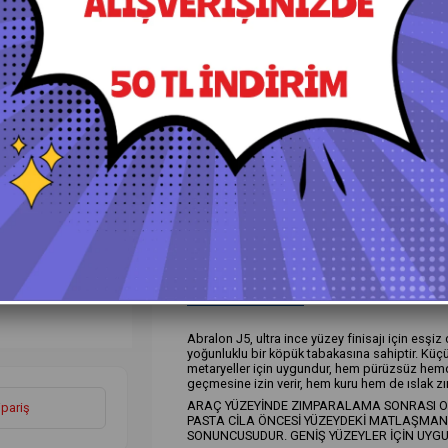
+
Daha Fazla
Cam ve Far Ürünleri
›
Ürün Özellikleri
Yorumlar
(0)
Ö
Abralon J5, ultra ince yüzey finisajı için esşi
yoğunluklu bir köpük tabakasına sahiptir. Küçük 
metaryeller için uygundur, hem pürüzsüz hemd
geçmesine izin verir, hem kuru hem de ıslak z
ARAÇ YÜZEYİNDE ZIMPARALAMA SONRASI OLU
ipariş
PASTA CİLA ÖNCESİ YÜZEYDEKİ MATLAŞMANI
SONUNCUSUDUR. GENİŞ YÜZEYLER İÇİN UYGU