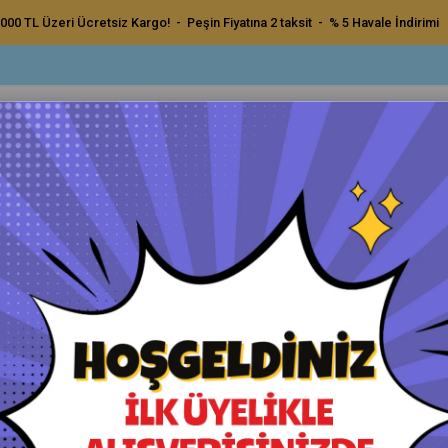
000 TL Üzeri Ücretsiz Kargo! - Peşin Fiyatına 2 taksit - % 5 Havale İndirimi
ç Bakım Ürünleri
Dış Bakım Ürünleri
Uygulama Pedleri ve Bezler
Aksesu
Zımpara 3000
Mirka Abralon Trizact Zımpar
Orijinal Ürün - Yetkili Satıcı - Hızlı Kargo
Havale ile Ödeme
₺150,00
₺142,50