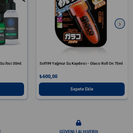
u İtici 30ml.
Soft99 Yağmur Su Kaydırıcı - Glaco Roll On 75ml
₺600,00
Sepete Ekle
E
GÜVENLİ ALIŞVERİŞ