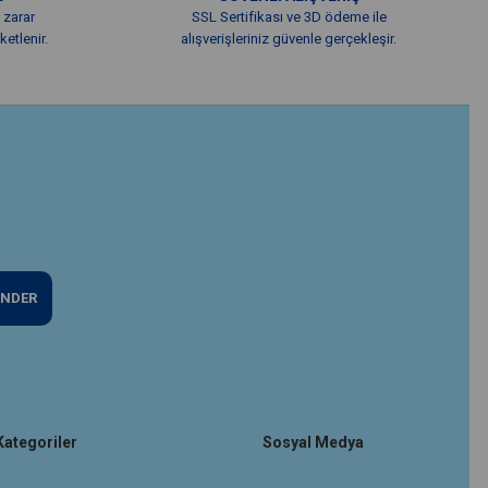
 zarar
SSL Sertifikası ve 3D ödeme ile
etlenir.
alışverişleriniz güvenle gerçekleşir.
NDER
Kategoriler
Sosyal Medya