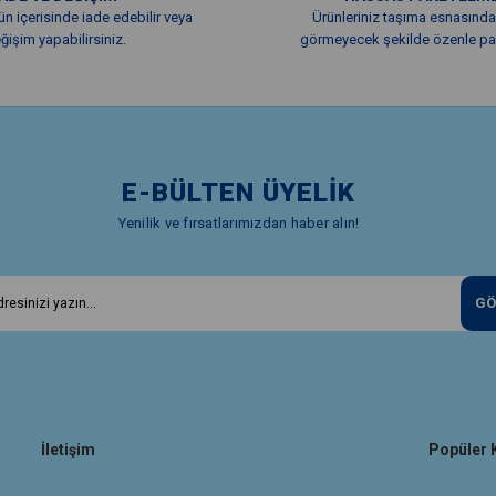
ün içerisinde iade edebilir veya
Ürünleriniz taşıma esnasında
ğişim yapabilirsiniz.
görmeyecek şekilde özenle pak
E-BÜLTEN ÜYELİK
Yenilik ve fırsatlarımızdan haber alın!
GÖ
İletişim
Popüler 