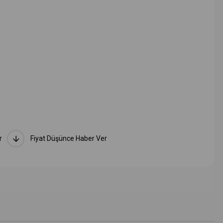
bazlı bir yüzey temizleyici ile (Menzerna Control Cleaner, GYEON Prep
r
Fiyat Düşünce Haber Ver
 seviyenlendirme yaparak dairesel hareketlerle uygulayın.
 mikrofiber bez ile silin.
leşmeye bırakın. Ardından mükemmel parlaklığı keyfini çıkarın.