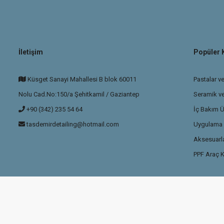
İletişim
Popüler 
Küsget Sanayi Mahallesi B blok 60011
Pastalar ve
Nolu Cad.No:150/a Şehitkamil / Gaziantep
Seramik v
+90 (342) 235 54 64
İç Bakım Ü
tasdemirdetailing@hotmail.com
Uygulama P
Aksesuarla
PPF Araç K
ikası
ile korunmaktadır.