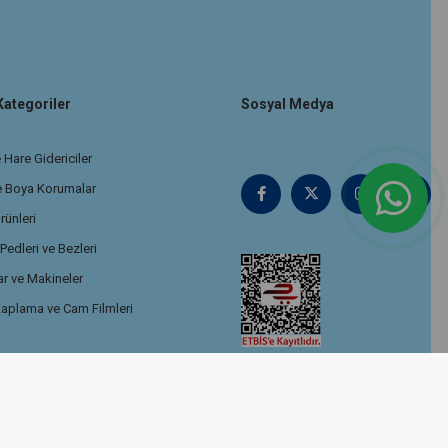
Kategoriler
Sosyal Medya
 Hare Gidericiler
e Boya Korumalar
rünleri
edleri ve Bezleri
r ve Makineler
aplama ve Cam Filmleri