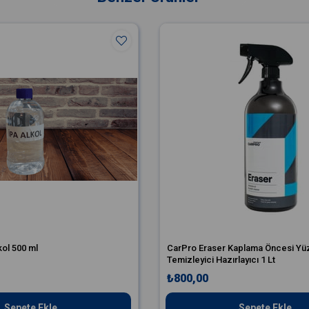
kol 500 ml
CarPro Eraser Kaplama Öncesi Yü
Temizleyici Hazırlayıcı 1 Lt
₺800,00
Sepete Ekle
Sepete Ekle