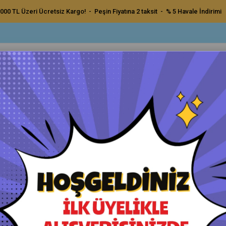
000 TL Üzeri Ücretsiz Kargo! - Peşin Fiyatına 2 taksit - % 5 Havale İndirimi
ç Bakım Ürünleri
Dış Bakım Ürünleri
Uygulama Pedleri ve Bezler
Aksesu
rna Ceramic Spray Sealant Seramik İçerikli Sprey Boya Koruyucu Cila - 500 Ml
Menzerna Ceramic Spray Seala
Cila - 500 Ml
Orijinal Ürün - Yetkili Satıcı - Hızlı Kargo
Havale ile Ödeme