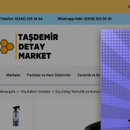
3
Telefon:
0(342) 235 54 64
Whatsapp Hattı:
0(530) 322 50 30
Markalar
Pastalar ve Hare Gidericiler
Seramik ve Boya Korumalar
İ
Anasayfa
Dış Bakım Ürünleri
Dış Detay Temizlik ve Koruma Ürünleri
Menze