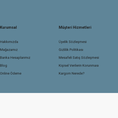
Kurumsal
Müşteri Hizmetleri
Hakkımızda
Üyelik Sözleşmesi
Mağazamız
Gizlilik Politikası
Banka Hesaplarımız
Mesafeli Satış Sözleşmesi
Blog
Kişisel Verilerin Korunması
Online Ödeme
Kargom Nerede?
© 2026 TasdemirDetailing.com
Kredi kartı bilgileriniz 256Bit SSL güvenlik sertif