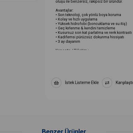
oluşu ile benzersiz, rakipsiz bir üründür.
Avantajlar:
• Son teknoloji, çok yönlü boya koruma
• Kolay ve hızlı uygulama
• Yüksek hidrofobi (boncuklama ve su itiş)
• Geç kirlenme & kendini temizleme
• Kusursuz son kat parlatma ve renk kontrastı
• Kadifemsi pürüzsüz dokunma hissiyatı
• 3 ay dayanım
Kapasite / Tüketim :
500 ml / 40-50 ml araç başı
Nasıl Uygulanır?
1- Aracınızı iyice yıkayın. Dış yüzeyini alkol 
gibi) iyice silin.
2- Şişeyi iyice çalkalayın.
3- Mikrofiber bezinize 2-3 fıs sıkın.
İstek Listeme Ekle
Karşılaştı
4- Ürünü uygulama yapacağınız tüm alana, eşit
5-Beklemeden ürünün yüzeyde kalanını temiz bir
6- Aracı 10-15 dakika temiz ve kuru alanda kür
Benzer Ürünler