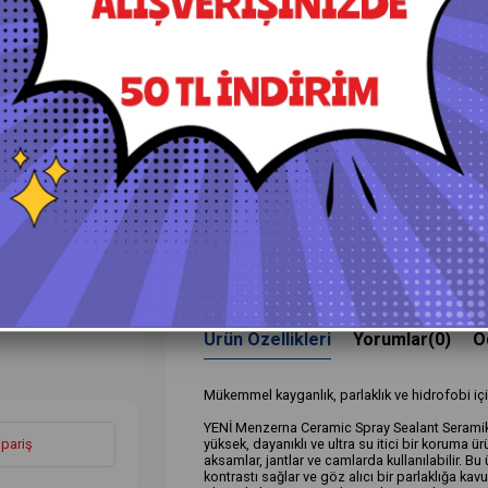
₺1.400,00
₺1.330,00
+
Daha Fazla
Dış Detay Temizlik ve Koruma Ürünl
›
Ürün Özellikleri
Yorumlar
(0)
Ö
Mükemmel kayganlık, parlaklık ve hidrofobi içi
YENİ Menzerna Ceramic Spray Sealant Seramik İ
ipariş
yüksek, dayanıklı ve ultra su itici bir koruma ü
aksamlar, jantlar ve camlarda kullanılabilir. B
kontrastı sağlar ve göz alıcı bir parlaklığa ka