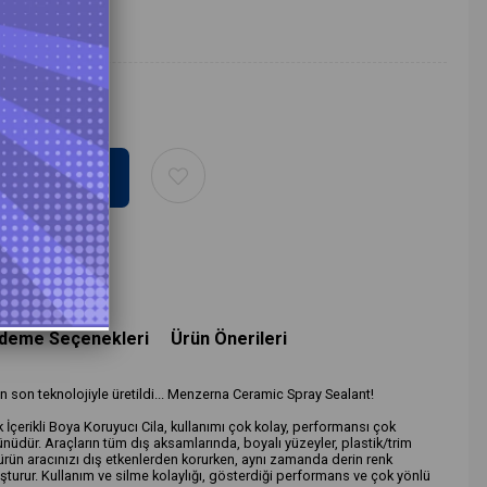
eri
deme Seçenekleri
Ürün Önerileri
n son teknolojiyle üretildi... Menzerna Ceramic Spray Sealant!
çerikli Boya Koruyucı Cila, kullanımı çok kolay, performansı çok
rünüdür. Araçların tüm dış aksamlarında, boyalı yüzeyler, plastik/trim
u ürün aracınızı dış etkenlerden korurken, aynı zamanda derin renk
vuşturur. Kullanım ve silme kolaylığı, gösterdiği performans ve çok yönlü