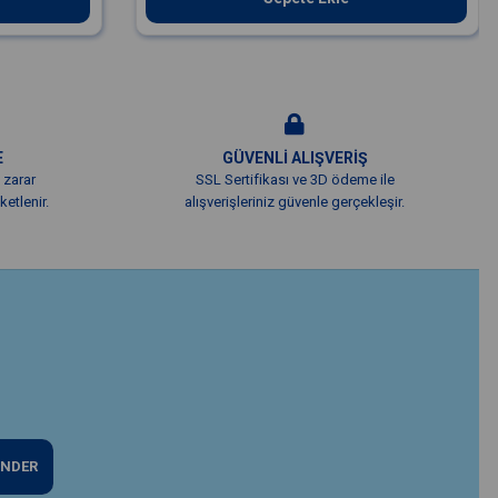
E
GÜVENLİ ALIŞVERİŞ
 zarar
SSL Sertifikası ve 3D ödeme ile
etlenir.
alışverişleriniz güvenle gerçekleşir.
NDER