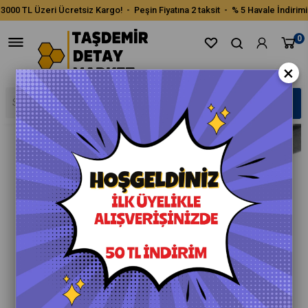
3000 TL Üzeri Ücretsiz Kargo! - Peşin Fiyatına 2 taksit - % 5 Havale İndirimi
0
×
›