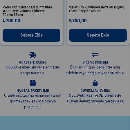
alet Pro Advanced Microfibre
Valet Pro Kurulama Bezi Gri Drying
ash Mitt Yıkama Eldiveni
Cloth Grey 50x80cm
30cmx18cm
₺700,00
₺700,00
Sepete Ekle
Sepete Ekle
ÜCRETSİZ KARGO
İADE VE DEĞİŞİM
₺3000 ve üzeri alışverişlerinizde
Ürünleri 14 gün içerisinde iade
kargo ücretsiz.
edebilir veya değişim yapabilirsiniz.
HASSAS PAKETLEME
GÜVENLİ ALIŞVERİŞ
Ürünleriniz taşıma esnasında zarar
SSL Sertifikası ve 3D ödeme ile
görmeyecek şekilde özenle
alışverişleriniz güvenle gerçekleşir.
paketlenir.