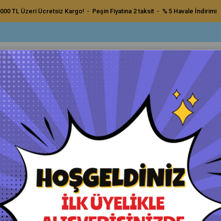
000 TL Üzeri Ücretsiz Kargo! - Peşin Fiyatına 2 taksit - % 5 Havale İndirimi
ç Bakım Ürünleri
Dış Bakım Ürünleri
Uygulama Pedleri ve Bezler
Aksesu
uma Filmleri
KPAL H200 PPF-TPH Şeffaf Araç Boya Koruma Kaplama 165 Micron
KPAL H200 PPF-TPH Şeffaf A
Havale ile Ödeme
₺0,00
₺0,00