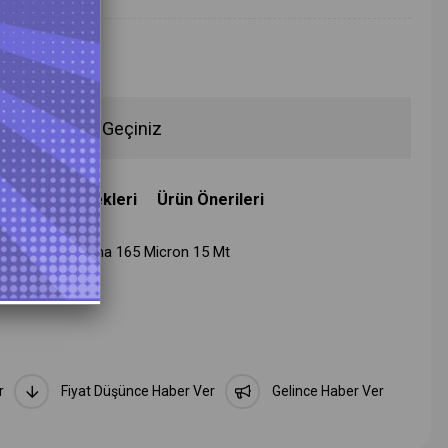
Filmleri
fen İletişime Geçiniz
deme Seçenekleri
Ürün Önerileri
Koruma Kaplama 165 Micron 15 Mt
r
Fiyat Düşünce Haber Ver
Gelince Haber Ver