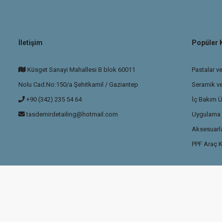
İletişim
Popüler 
Küsget Sanayi Mahallesi B blok 60011
Pastalar ve
Nolu Cad.No:150/a Şehitkamil / Gaziantep
Seramik v
+90 (342) 235 54 64
İç Bakım Ü
tasdemirdetailing@hotmail.com
Uygulama P
Aksesuarla
PPF Araç K
ikası
ile korunmaktadır.