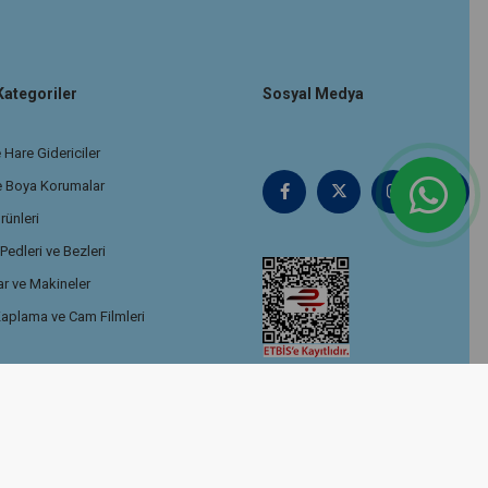
Kategoriler
Sosyal Medya
 Hare Gidericiler
e Boya Korumalar
rünleri
edleri ve Bezleri
r ve Makineler
aplama ve Cam Filmleri