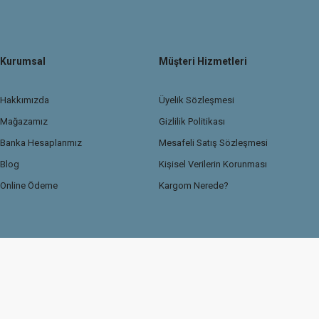
Kurumsal
Müşteri Hizmetleri
Hakkımızda
Üyelik Sözleşmesi
Mağazamız
Gizlilik Politikası
Banka Hesaplarımız
Mesafeli Satış Sözleşmesi
Blog
Kişisel Verilerin Korunması
Online Ödeme
Kargom Nerede?
© 2026 TasdemirDetailing.com
Kredi kartı bilgileriniz 256Bit SSL güvenlik sertif
Sitemiz Ticaret Bakanlığı Güvenli e-ticaret ETBİS sistemine kayıtlıdır.