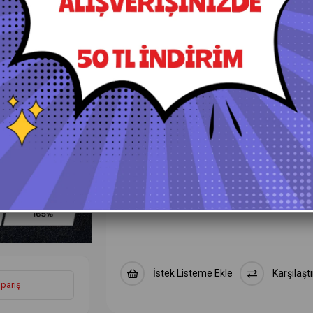
+
Daha Fazla
PPF Araç Kaplama ve Boya Koruma 
Lüt
Ürün Özellikleri
Yorumlar
(0)
Ö
KPAL H200 PPF-TPH Şeffaf Araç Boya 
İstek Listeme Ekle
Karşılaştı
ipariş