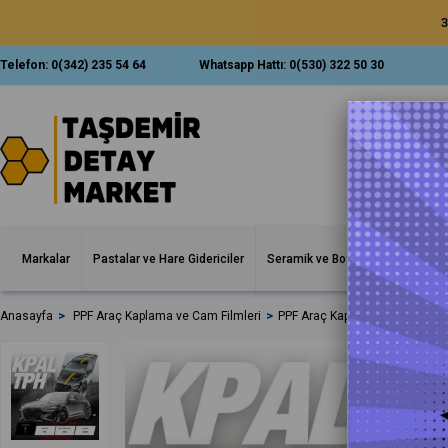
3
Telefon:
0(342) 235 54 64
Whatsapp Hattı:
0(530) 322 50 30
Markalar
Pastalar ve Hare Gidericiler
Seramik ve Boya Korumalar
İ
Anasayfa
PPF Araç Kaplama ve Cam Filmleri
PPF Araç Kaplama ve Boya Kor