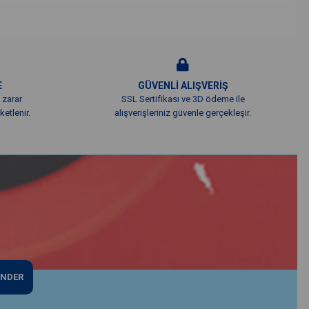
E
GÜVENLİ ALIŞVERİŞ
 zarar
SSL Sertifikası ve 3D ödeme ile
etlenir.
alışverişleriniz güvenle gerçekleşir.
NDER