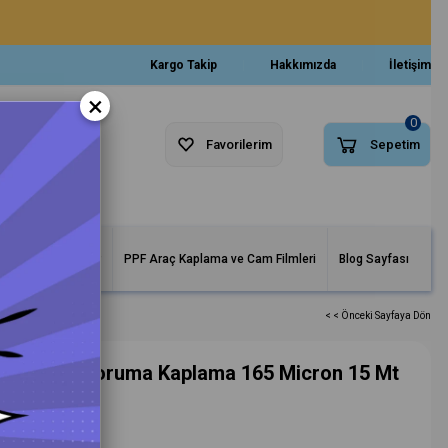
Kargo Takip
Hakkımızda
İletişim
×
0
Favorilerim
Sepetim
arlar ve Makineler
PPF Araç Kaplama ve Cam Filmleri
Blog Sayfası
 15 Mt
< < Önceki Sayfaya Dön
raç Boya Koruma Kaplama 165 Micron 15 Mt