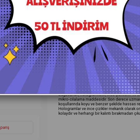
+
Daha Fazla
Hare Gidericiler
Lüt
Ürün Özellikleri
Yorumlar
(0)
Ö
Koch Chemie M2.02 Hare Giderici Cila 1 Lt
Micro Cut M2.02, tüm (çizilmeye dayanıklı olan
buğusunun, hologramların, ince çiziklerin ve z
mikro-cilalama maddesidir. Son derece uzmanla
koşullarında koyu ve benzer şekilde hassas renk
Hologramlar ve ince çizikler mekanik olarak or
kolaydır ve herhangi bir kalıntı bırakmadan çıkar
ipariş