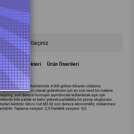
fen İletişime Geçiniz
deme Seçenekleri
Ürün Önerileri
lar dahil) boya sistemlerinde 4.000 gritten itibaren cilalama
ımparalamanın kalıcı olarak giderilmesi için en son nesil bir makine
şmış, son derece homojen aşındırıcılar kullanılarak aşırı ışık
lerde bile parlak ve kalıcı yüksek parlaklıkta bir yüzey oluşturulur.
tadan kaldırılır. Micro Cut M2.02 son derece ekonomiktir, cilalanması
ılabilir. Taşlama seviyesi: 2,5 Parlaklık seviyesi: 9,0