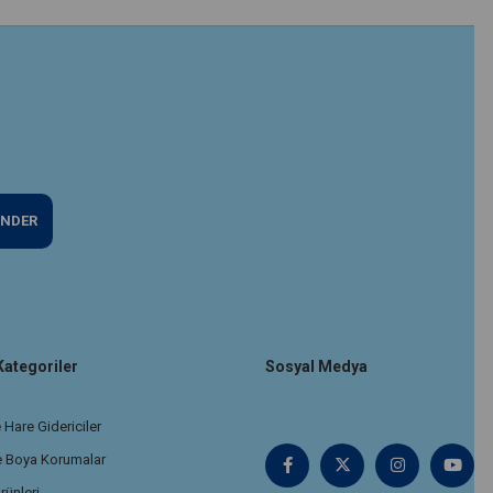
NDER
Kategoriler
Sosyal Medya
 Hare Gidericiler
e Boya Korumalar
rünleri