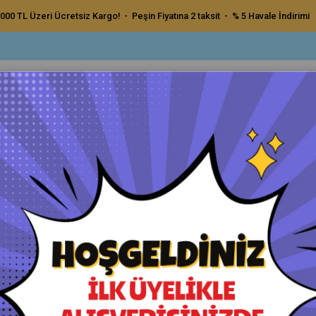
000 TL Üzeri Ücretsiz Kargo! - Peşin Fiyatına 2 taksit - % 5 Havale İndirimi
ç Bakım Ürünleri
Dış Bakım Ürünleri
Uygulama Pedleri ve Bezler
Aksesu
Hare Giderici Cila 1 Lt
Koch Chemie M2.02 Hare Gideri
Orijinal Ürün - Yetkili Satıcı - Hızlı Kargo
Havale ile Ödeme
₺2.240,00
₺2.128,00