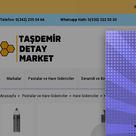
3
Telefon:
0(342) 235 54 64
Whatsapp Hattı:
0(530) 322 50 30
Markalar
Pastalar ve Hare Gidericiler
Seramik ve Boya Korumalar
İ
Anasayfa
Pastalar ve Hare Gidericiler
Hare Gidericiler
Koch Chemie M2.02 