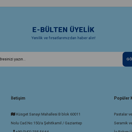
E-BÜLTEN ÜYELİK
Yenilik ve fırsatlarımızdan haber alın!
GÖ
İletişim
Popüler 
Küsget Sanayi Mahallesi B blok 60011
Pastalar ve
Nolu Cad.No:150/a Şehitkamil / Gaziantep
Seramik v
+90 (342) 235 54 64
İç Bakım Ü