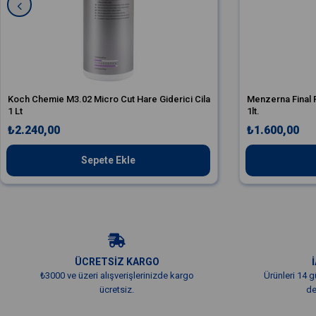
Koch Chemie M3.02 Micro Cut Hare Giderici Cila
Menzerna Final F
1 Lt
1lt.
₺2.240,00
₺1.600,00
Sepete Ekle
ÜCRETSİZ KARGO
₺3000 ve üzeri alışverişlerinizde kargo
Ürünleri 14 g
ücretsiz.
de