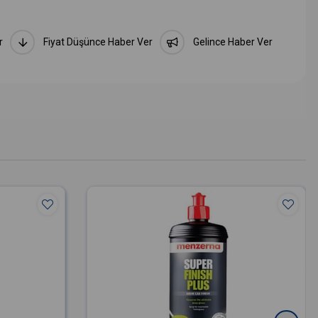
r
Fiyat Düşünce Haber Ver
Gelince Haber Ver