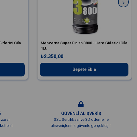
iderici Cila
Menzerna Super Finish 3800 - Hare Giderici Cila
1Lt.
₺2.350,00
Sepete Ekle
E
GÜVENLİ ALIŞVERİŞ
 zarar
SSL Sertifikası ve 3D ödeme ile
etlenir.
alışverişleriniz güvenle gerçekleşir.