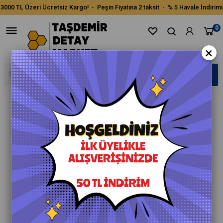
3000 TL Üzeri Ücretsiz Kargo! - Peşin Fiyatına 2 taksit - % 5 Havale İndirimi
0
×