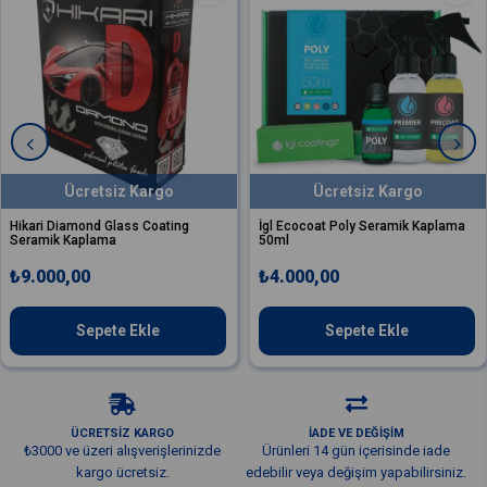
argo
Ücretsiz Kargo
Ücretsiz
 Coating
İgl Ecocoat Poly Seramik Kaplama
Slopes Dark Premiu
50ml
Coating Çift Kat Se
60 ml
₺4.000,00
₺4.000,00
kle
Sepete Ekle
Sepete 
ÜCRETSİZ KARGO
İADE VE DEĞİŞİM
₺3000 ve üzeri alışverişlerinizde
Ürünleri 14 gün içerisinde iade
kargo ücretsiz.
edebilir veya değişim yapabilirsiniz.