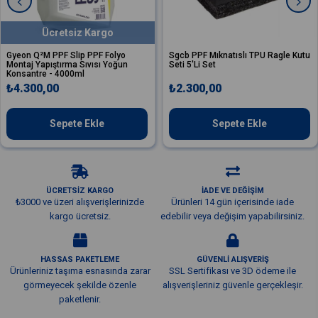
Ücretsiz Kargo
 Q²M PPF Slip PPF Folyo
Sgcb PPF Mıknatıslı TPU Ragle Kutu
Sgc
j Yapıştırma Sıvısı Yoğun
Seti 5'Li Set
TPU
ntre - 4000ml
300,00
₺2.300,00
₺5
Sepete Ekle
Sepete Ekle
ÜCRETSİZ KARGO
İADE VE DEĞİŞİM
₺3000 ve üzeri alışverişlerinizde
Ürünleri 14 gün içerisinde iade
kargo ücretsiz.
edebilir veya değişim yapabilirsiniz.
HASSAS PAKETLEME
GÜVENLİ ALIŞVERİŞ
Ürünleriniz taşıma esnasında zarar
SSL Sertifikası ve 3D ödeme ile
görmeyecek şekilde özenle
alışverişleriniz güvenle gerçekleşir.
paketlenir.