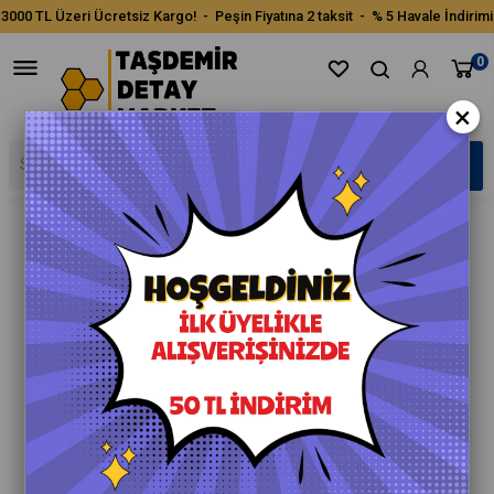
3000 TL Üzeri Ücretsiz Kargo! - Peşin Fiyatına 2 taksit - % 5 Havale İndirimi
0
×
›