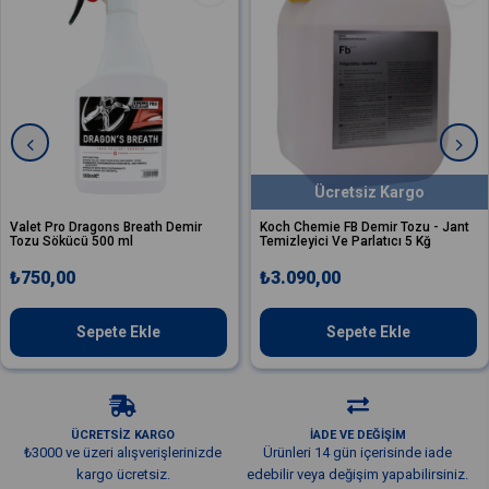
Ücretsiz Kargo
 Pro Dragons Breath Demir
Koch Chemie FB Demir Tozu - Jant
Koc
Sökücü 500 ml
Temizleyici Ve Parlatıcı 5 Kğ
Tem
0,00
₺3.090,00
₺5
Sepete Ekle
Sepete Ekle
ÜCRETSİZ KARGO
İADE VE DEĞİŞİM
₺3000 ve üzeri alışverişlerinizde
Ürünleri 14 gün içerisinde iade
kargo ücretsiz.
edebilir veya değişim yapabilirsiniz.