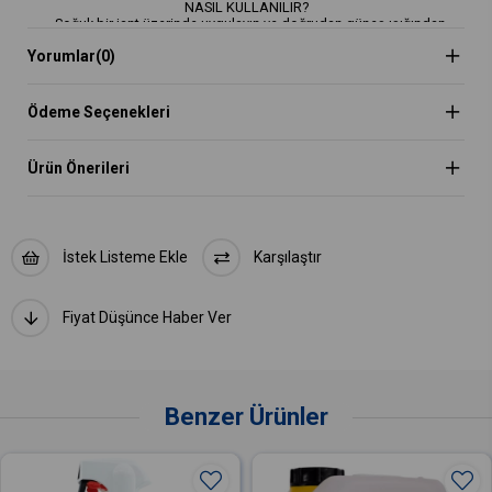
NASIL KULLANILIR?
• Soğuk bir jant üzerinde uygulayın ve doğrudan güneş ışığından
sakının.
Yorumlar
(0)
• Jantı ve fren kaliperini bol miktarda sıkın - yoğun bir şekilde
durulamadan önce 2 dakika bekletin.
• Daha fazla temizleme gücü için, WheelBrush jant fırçası ya da
WheelMitt jant eldiveni ile destekleyebilirsiniz.
Ödeme Seçenekleri
Ürün Önerileri
İstek Listeme Ekle
Karşılaştır
Fiyat Düşünce Haber Ver
Benzer Ürünler