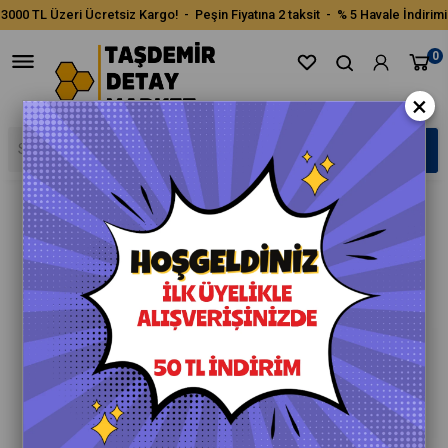
3000 TL Üzeri Ücretsiz Kargo! - Peşin Fiyatına 2 taksit - % 5 Havale İndirimi
0
×
›