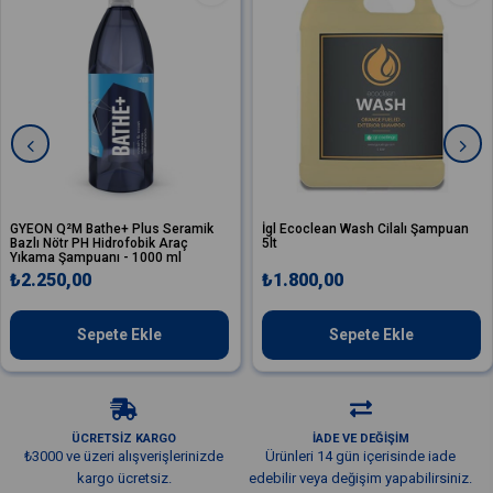
N Q²M Bathe+ Plus Seramik
İgl Ecoclean Wash Cilalı Şampuan
Val
 Nötr PH Hidrofobik Araç
5lt
Cila
a Şampuanı - 1000 ml
250,00
₺1.800,00
₺9
Sepete Ekle
Sepete Ekle
ÜCRETSİZ KARGO
İADE VE DEĞİŞİM
₺3000 ve üzeri alışverişlerinizde
Ürünleri 14 gün içerisinde iade
kargo ücretsiz.
edebilir veya değişim yapabilirsiniz.