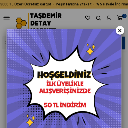
3000 TL Üzeri Ücretsiz Kargo! - Peşin Fiyatına 2 taksit - % 5 Havale İndirimi
0
×
›