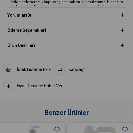
bölgelerde seramik kaplı araçların bakımı için mükemmel bir seçim
haline getirir. Kaygan yapısı yıkama sırasında daha fazla güvenlik
sağlar.
Yorumlar
(0)
Kapasite: 500ml / 1000ml
Kullanım yeri: Tüm araç yüzeyleri
Ödeme Seçenekleri
NASIL KULLANILIR?
• Susuz yıkama: 1:10-15 seyreltme
• Durulamasız yıkama: 1:150-256 seyreltme
Ürün Önerileri
• Kurutma yardımcısı: 1:20 seyreltme
•• Durulamasız yıkama için birden fazla mikrofiber havlu kullanabilir
ya da GYEON WashPad yıkama eldiveni kullanabilirsiniz. Her panel
arasında eldiveninizi temiz tutmak için az miktarda ECOWash ve su
içeren kum korumalı ikinci bir durulama kovası kullanmanızı öneririz.
İstek Listeme Ekle
Karşılaştır
••• Kurutma yardımcısı olarak GYEON SilkDryer havlunuza 4-5 sprey,
her panele 2-3 sprey ürünü sıkarak ideal kayganlık etkisi sağlayabilir
ve geride iz kalmadan kurulayabilirsiniz.
Fiyat Düşünce Haber Ver
Benzer Ürünler