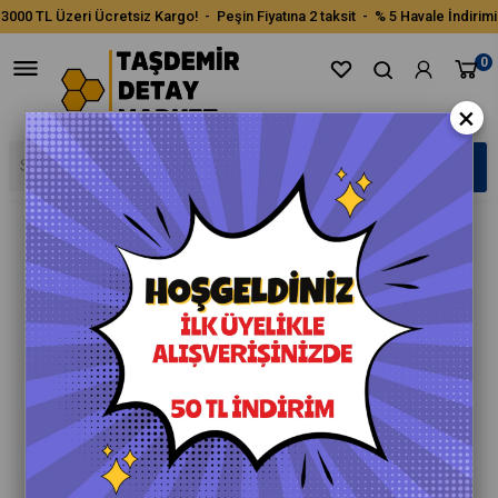
3000 TL Üzeri Ücretsiz Kargo! - Peşin Fiyatına 2 taksit - % 5 Havale İndirimi
0
×