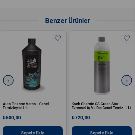
Benzer Ürünler
esse Verso - Genel
Koch Chemie GS Green Star
Koch C
i 1 lt.
Evrensel İç Ve Dış Genel Temiz. 1 Lt
Star De
Temizle
0
₺720,00
₺885
Sepete Ekle
Sepete Ekle