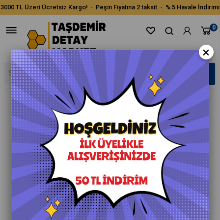
3000 TL Üzeri Ücretsiz Kargo! - Peşin Fiyatına 2 taksit - % 5 Havale İndirimi
0
×
›