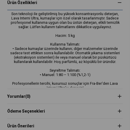
Ürün Özellikleri
Son teknoloji ile geliştirilmiş bu yüksek konsantrasyonlu deterjan,
Lava Interni Ultra, kumaşlar için özel olarak tasarlanmıştır. Sadece
profesyonel kullanıma uygun olan bu üstün deterjan, etkili temizlik
sağlar. Lütfen kullanım talimatlarını dikkatlice uygulayınız.
Hacim: 5 kg
Kullanma Talimatı:
• Sadece kumaşlar üzerinde kullanın; diğer malzemeler üzerinde
sadece test ettikten sonra kullanılabilir. Otomatik yıkama sistemleri
(ekstraksiyon sistemleri) ile veya manuel olarak bir püskürtücü
kullanılarak kullanılabilir. Hoş parfümlü, az köpüklü bir üründür.
Seyreltme Talimatı:
• Manuel: 1:80 – 1:100 (%1,2-1)
Profesyonellerin tercihi, kusursuz sonuçlar için Fra-Ber'den Lava
Interni Ultra'yı deneyin!
Yorumlar
(0)
Ödeme Seçenekleri
Ürün Önerileri