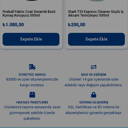
ic Coat Seramik Bazlı
Stark T33 Express Cleaner Güçlü İç
Fireball Fa
ucu 500ml
Aksam Temizleyici 500ml
Kumaş Kor
0
₺200,00
₺1.080,
epete Ekle
Sepete Ekle
ÜCRETSİZ KARGO
İADE VE DEĞİŞİM
₺3000 ve üzeri alışverişlerinizde
Ürünleri 14 gün içerisinde iade
kargo ücretsiz.
edebilir veya değişim yapabilirsiniz.
HASSAS PAKETLEME
GÜVENLİ ALIŞVERİŞ
Ürünleriniz taşıma esnasında zarar
SSL Sertifikası ve 3D ödeme ile
görmeyecek şekilde özenle
alışverişleriniz güvenle gerçekleşir.
paketlenir.