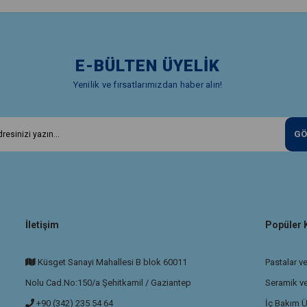
E-BÜLTEN ÜYELİK
Yenilik ve fırsatlarımızdan haber alın!
GÖ
İletişim
Popüler 
Küsget Sanayi Mahallesi B blok 60011
Pastalar ve
Nolu Cad.No:150/a Şehitkamil / Gaziantep
Seramik v
+90 (342) 235 54 64
İç Bakım Ü