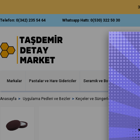
3
Telefon:
0(342) 235 54 64
Whatsapp Hattı:
0(530) 322 50 30
Markalar
Pastalar ve Hare Gidericiler
Seramik ve Boya Korumalar
İ
Anasayfa
Uygulama Pedleri ve Bezler
Keçeler ve Süngerler
Flexipads Bo