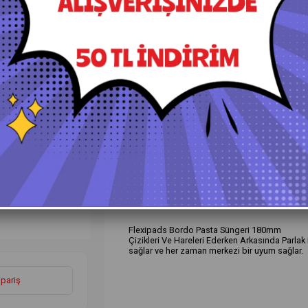
+
Daha Fazla
Keçeler ve Süngerler
›
Lüt
Ürün Özellikleri
Yorumlar
(0)
Ö
Flexipads Bordo Pasta Süngeri 180mm
Çizikleri Ve Hareleri Ederken Arkasında Parl
sağlar ve her zaman merkezi bir uyum sağlar.
ipariş