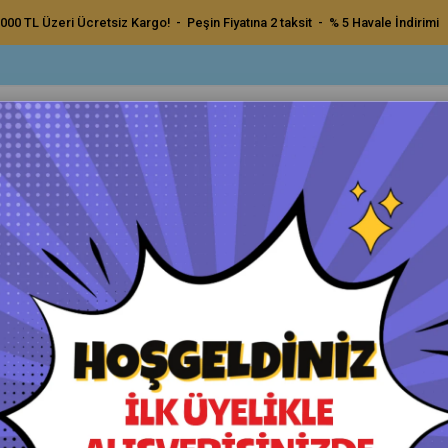
000 TL Üzeri Ücretsiz Kargo! - Peşin Fiyatına 2 taksit - % 5 Havale İndirimi
ç Bakım Ürünleri
Dış Bakım Ürünleri
Uygulama Pedleri ve Bezler
Aksesu
rdo Pasta Süngeri 180 mm
Flexipads Bordo Pasta Sünge
Orijinal Ürün - Yetkili Satıcı - Hızlı Kargo
Havale ile Ödeme
₺500,00
₺475,00