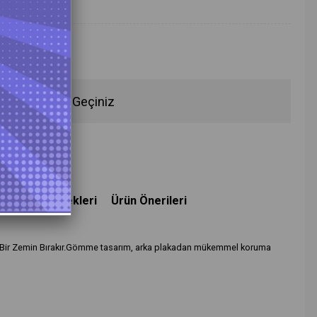
fen İletişime Geçiniz
deme Seçenekleri
Ürün Önerileri
ak Bir Zemin Bırakır.Gömme tasarım, arka plakadan mükemmel koruma